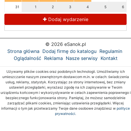
31
1
2
3
4
5
6
Dodaj wydarzenie
© 2026 eSanok.pl
Strona główna
Dodaj firmę do katalogu
Regulamin
Oglądalność
Reklama
Nasze serwisy
Kontakt
Używamy plików cookies oraz podobnych technologii. Umożliwiamy ich
umieszczanie naszym zewnętrznym dostawcom m.in. w celach: świadczenia
usług, reklamy, statystyk. Korzystając ze strony internetowej, bez zmiany
ustawień przeglądarki, wyrażasz zgodę na ich zapisywanie w Twoim
urządzeniu końcowym i wykorzystywanie w celach zapewnienia poprawnego i
bezpiecznego funkcjonowania strony. Pamiętaj, że możesz samodzielnie
zarządzać plikami cookies, zmieniając ustawienia przeglądarki. Więcej
informacji o tym jak przetwarzamy Twoje dane osobowe znajdziesz w
polityce
prywatności.