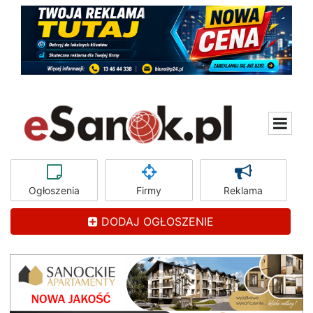
Ogłoszenia
Firmy
Reklama
DODAJ OGŁOSZENIE