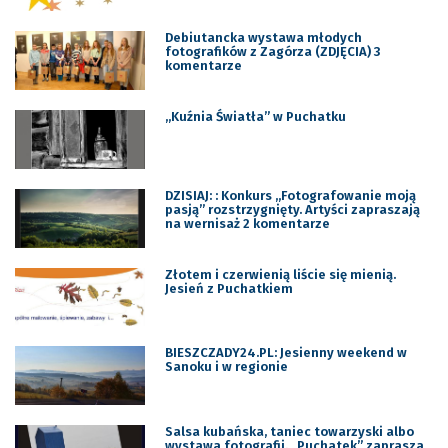
Debiutancka wystawa młodych
fotografików z Zagórza (ZDJĘCIA) 3
komentarze
,,Kuźnia Światła” w Puchatku
DZISIAJ: : Konkurs ,,Fotografowanie moją
pasją” rozstrzygnięty. Artyści zapraszają
na wernisaż 2 komentarze
Złotem i czerwienią liście się mienią.
Jesień z Puchatkiem
BIESZCZADY24.PL: Jesienny weekend w
Sanoku i w regionie
Salsa kubańska, taniec towarzyski albo
wystawa fotografii. ,,Puchatek” zaprasza