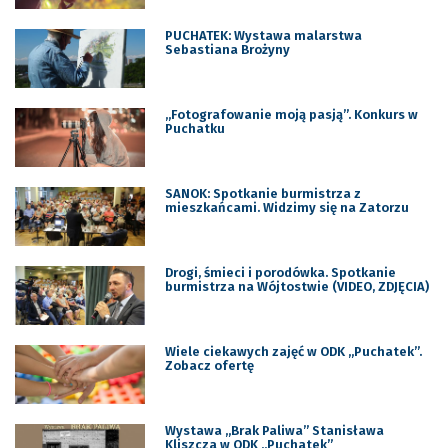
PUCHATEK: Wystawa malarstwa
Sebastiana Brożyny
„Fotografowanie moją pasją”. Konkurs w
Puchatku
SANOK: Spotkanie burmistrza z
mieszkańcami. Widzimy się na Zatorzu
Drogi, śmieci i porodówka. Spotkanie
burmistrza na Wójtostwie (VIDEO, ZDJĘCIA)
Wiele ciekawych zajęć w ODK „Puchatek”.
Zobacz ofertę
Wystawa „Brak Paliwa” Stanisława
Kliszcza w ODK „Puchatek”