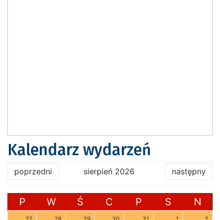
Kalendarz wydarzeń
poprzedni
sierpień 2026
następny
P
W
Ś
C
P
S
N
27
28
29
30
31
1
2