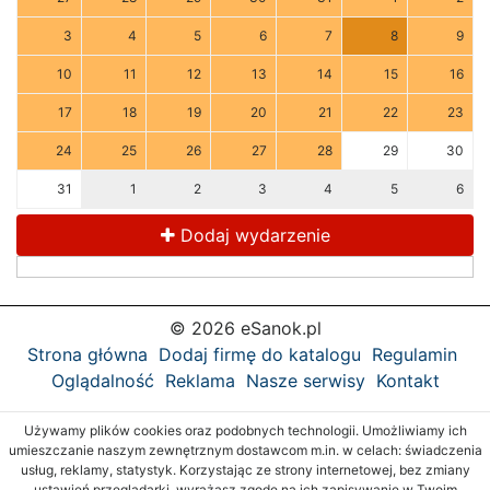
3
4
5
6
7
8
9
10
11
12
13
14
15
16
17
18
19
20
21
22
23
24
25
26
27
28
29
30
31
1
2
3
4
5
6
Dodaj wydarzenie
© 2026 eSanok.pl
Strona główna
Dodaj firmę do katalogu
Regulamin
Oglądalność
Reklama
Nasze serwisy
Kontakt
Używamy plików cookies oraz podobnych technologii. Umożliwiamy ich
umieszczanie naszym zewnętrznym dostawcom m.in. w celach: świadczenia
usług, reklamy, statystyk. Korzystając ze strony internetowej, bez zmiany
ustawień przeglądarki, wyrażasz zgodę na ich zapisywanie w Twoim