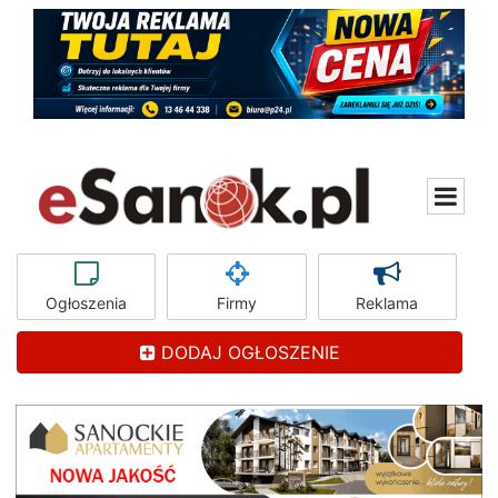
Ogłoszenia
Firmy
Reklama
DODAJ OGŁOSZENIE