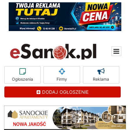
Ogłoszenia
Firmy
Reklama
DODAJ OGŁOSZENIE