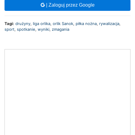
| Zaloguj przez Google
Tagi:
drużyny
,
liga orlika
,
orlik Sanok
,
piłka nożna
,
rywalizacja
,
sport
,
spotkanie
,
wyniki
,
zmagania