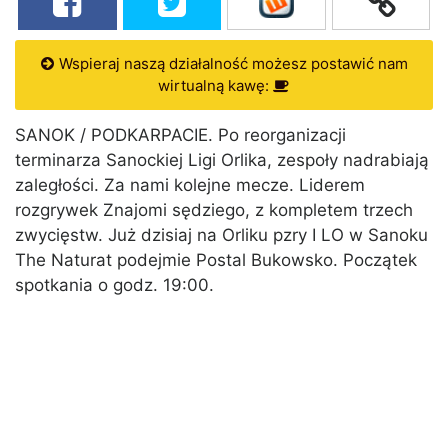
Wspieraj naszą działalność możesz postawić nam
wirtualną kawę:
SANOK / PODKARPACIE. Po reorganizacji
terminarza Sanockiej Ligi Orlika, zespoły nadrabiają
zaległości. Za nami kolejne mecze. Liderem
rozgrywek Znajomi sędziego, z kompletem trzech
zwycięstw. Już dzisiaj na Orliku pzry I LO w Sanoku
The Naturat podejmie Postal Bukowsko. Początek
spotkania o godz. 19:00.