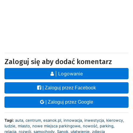
Zaloguj się aby dodać komentarz
| Logowanie
| Zaloguj przez Facebook
| Zaloguj przez Google
Tagi:
auta
,
centrum
,
esanok.pl
,
innowacja
,
inwestycja
,
kierowcy
,
ludzie
,
miasto
,
nowe miejsca parkingowe
,
nowość
,
parking
,
relacja
,
rozwój
,
samochody
,
Sanok
,
ułatwienie
,
zdjęcia