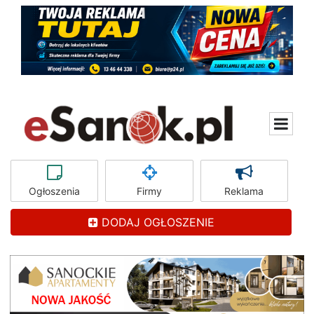
Ogłoszenia
Firmy
Reklama
DODAJ OGŁOSZENIE