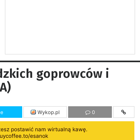
dzkich goprowców i
A)
ze
Wykop.pl
0
żesz postawić nam wirtualną kawę.
uycoffee.to/esanok