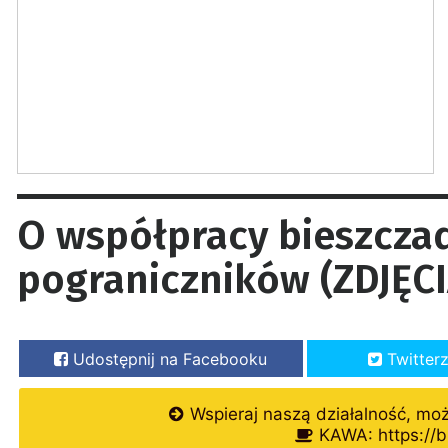
O współpracy bieszcza
pograniczników (ZDJĘCI
Udostępnij na Facebooku
Twitter
Wspieraj naszą działalność, mo
KAWA: https://b