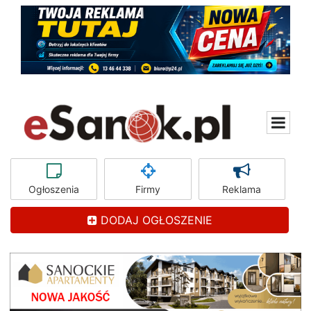
Ogłoszenia
Firmy
Reklama
DODAJ OGŁOSZENIE