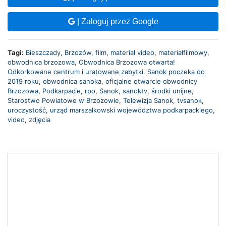
| Zaloguj przez Google
Tagi:
Bieszczady
,
Brzozów
,
film
,
materiał video
,
materiałfilmowy
,
obwodnica brzozowa
,
Obwodnica Brzozowa otwarta!
Odkorkowane centrum i uratowane zabytki. Sanok poczeka do
2019 roku
,
obwodnica sanoka
,
oficjalne otwarcie obwodnicy
Brzozowa
,
Podkarpacie
,
rpo
,
Sanok
,
sanoktv
,
środki unijne
,
Starostwo Powiatowe w Brzozowie
,
Telewizja Sanok
,
tvsanok
,
uroczystość
,
urząd marszałkowski województwa podkarpackiego
,
video
,
zdjęcia