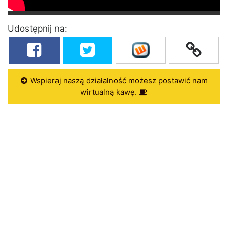
Udostępnij na:
Wspieraj naszą działalność możesz postawić nam
wirtualną kawę.