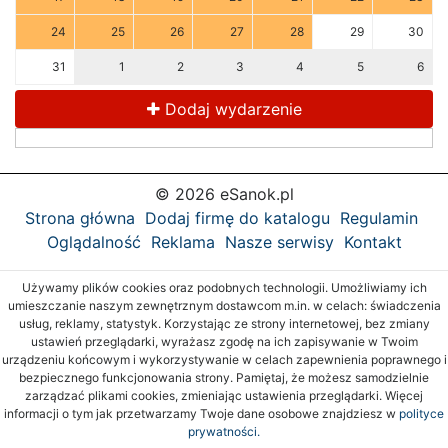
24
25
26
27
28
29
30
31
1
2
3
4
5
6
Dodaj wydarzenie
© 2026 eSanok.pl
Strona główna
Dodaj firmę do katalogu
Regulamin
Oglądalność
Reklama
Nasze serwisy
Kontakt
Używamy plików cookies oraz podobnych technologii. Umożliwiamy ich
umieszczanie naszym zewnętrznym dostawcom m.in. w celach: świadczenia
usług, reklamy, statystyk. Korzystając ze strony internetowej, bez zmiany
ustawień przeglądarki, wyrażasz zgodę na ich zapisywanie w Twoim
urządzeniu końcowym i wykorzystywanie w celach zapewnienia poprawnego i
bezpiecznego funkcjonowania strony. Pamiętaj, że możesz samodzielnie
zarządzać plikami cookies, zmieniając ustawienia przeglądarki. Więcej
informacji o tym jak przetwarzamy Twoje dane osobowe znajdziesz w
polityce
prywatności.