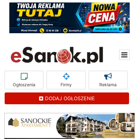
Ogłoszenia
Firmy
Reklama
DODAJ OGŁOSZENIE