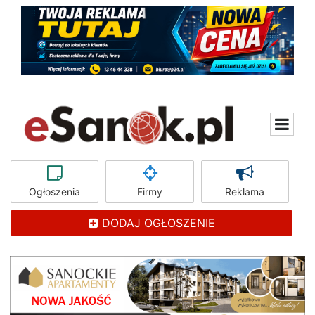
Ogłoszenia
Firmy
Reklama
DODAJ OGŁOSZENIE