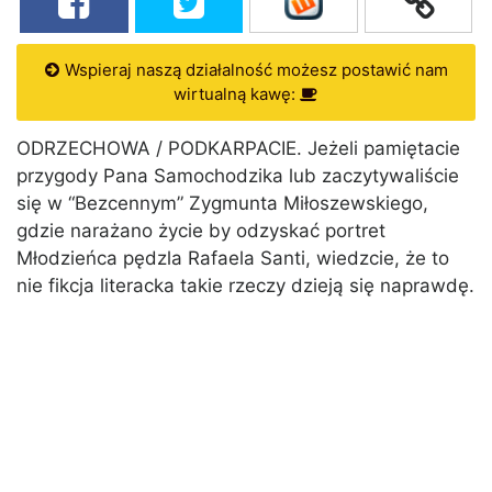
Wspieraj naszą działalność możesz postawić nam
wirtualną kawę:
ODRZECHOWA / PODKARPACIE. Jeżeli pamiętacie
przygody Pana Samochodzika lub zaczytywaliście
się w “Bezcennym” Zygmunta Miłoszewskiego,
gdzie narażano życie by odzyskać portret
Młodzieńca pędzla Rafaela Santi, wiedzcie, że to
nie fikcja literacka takie rzeczy dzieją się naprawdę.