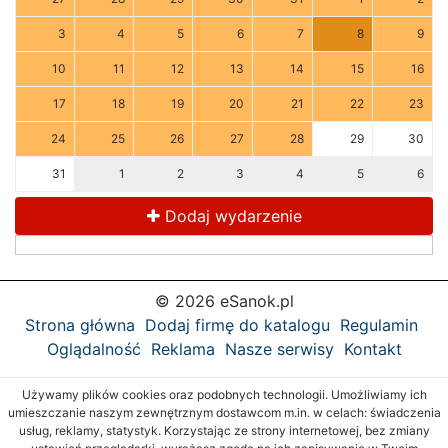
3
4
5
6
7
8
9
10
11
12
13
14
15
16
17
18
19
20
21
22
23
24
25
26
27
28
29
30
31
1
2
3
4
5
6
Dodaj wydarzenie
© 2026 eSanok.pl
Strona główna
Dodaj firmę do katalogu
Regulamin
Oglądalność
Reklama
Nasze serwisy
Kontakt
Używamy plików cookies oraz podobnych technologii. Umożliwiamy ich
umieszczanie naszym zewnętrznym dostawcom m.in. w celach: świadczenia
usług, reklamy, statystyk. Korzystając ze strony internetowej, bez zmiany