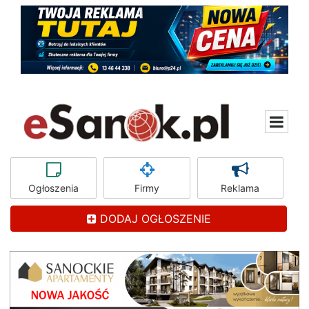
Ogłoszenia
Firmy
Reklama
DODAJ OGŁOSZENIE