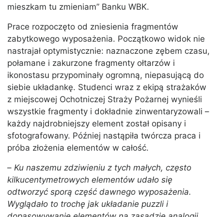
mieszkam tu zmieniam” Banku WBK.
Prace rozpoczęto od zniesienia fragmentów
zabytkowego wyposażenia. Początkowo widok nie
nastrajał optymistycznie: naznaczone zębem czasu,
połamane i zakurzone fragmenty ołtarzów i
ikonostasu przypominały ogromną, niepasującą do
siebie układankę. Studenci wraz z ekipą strażaków
z miejscowej Ochotniczej Straży Pożarnej wynieśli
wszystkie fragmenty i dokładnie zinwentaryzowali –
każdy najdrobniejszy element został opisany i
sfotografowany. Później nastąpiła twórcza praca i
próba złożenia elementów w całość.
–
Ku naszemu zdziwieniu z tych małych, często
kilkucentymetrowych elementów udało się
odtworzyć sporą część dawnego wyposażenia.
Wyglądało to trochę jak układanie puzzli i
dopasowywanie elementów na zasadzie analogii