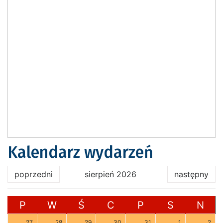
Kalendarz wydarzeń
poprzedni
sierpień 2026
następny
P
W
Ś
C
P
S
N
27
28
29
30
31
1
2