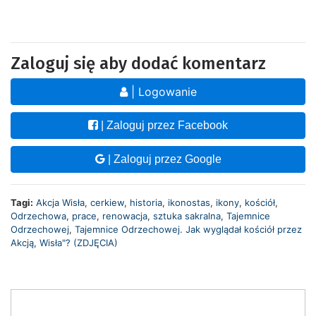
Zaloguj się aby dodać komentarz
| Logowanie
| Zaloguj przez Facebook
| Zaloguj przez Google
Tagi:
Akcja Wisła
,
cerkiew
,
historia
,
ikonostas
,
ikony
,
kościół
,
Odrzechowa
,
prace
,
renowacja
,
sztuka sakralna
,
Tajemnice
Odrzechowej
,
Tajemnice Odrzechowej. Jak wyglądał kościół przez
Akcją
,
Wisła"? (ZDJĘCIA)