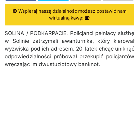
Wspieraj naszą działalność możesz postawić nam
wirtualną kawę:
SOLINA / PODKARPACIE. Policjanci pełniący służbę
w Solinie zatrzymali awanturnika, który kierował
wyzwiska pod ich adresem. 20-latek chcąc uniknąć
odpowiedzialności próbował przekupić policjantów
wręczając im dwustuzłotowy banknot.