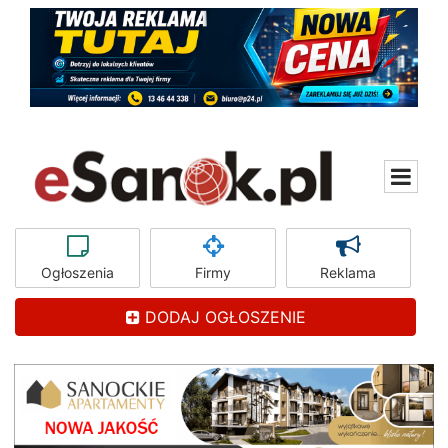
Ogłoszenia
Firmy
Reklama
DODAJ OGŁOSZENIE