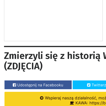
Zmierzyli się z histori
(ZDJĘCIA)
Udostępnij na Facebooku
Twitter
Wspieraj naszą działalność, mo
KAWA: https://b