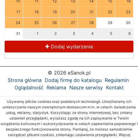
10
11
12
13
14
15
16
17
18
19
20
21
22
23
24
25
26
27
28
29
30
31
1
2
3
4
5
6
Dodaj wydarzenie
© 2026 eSanok.pl
Strona główna
Dodaj firmę do katalogu
Regulamin
Oglądalność
Reklama
Nasze serwisy
Kontakt
Używamy plików cookies oraz podobnych technologii. Umożliwiamy ich
umieszczanie naszym zewnętrznym dostawcom m.in. w celach: świadczenia
usług, reklamy, statystyk. Korzystając ze strony internetowej, bez zmiany
ustawień przeglądarki, wyrażasz zgodę na ich zapisywanie w Twoim
urządzeniu końcowym i wykorzystywanie w celach zapewnienia poprawnego i
bezpiecznego funkcjonowania strony. Pamiętaj, że możesz samodzielnie
zarządzać plikami cookies, zmieniając ustawienia przeglądarki. Więcej