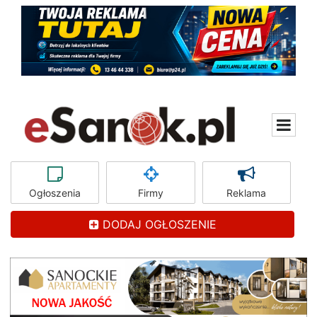
Ogłoszenia
Firmy
Reklama
DODAJ OGŁOSZENIE