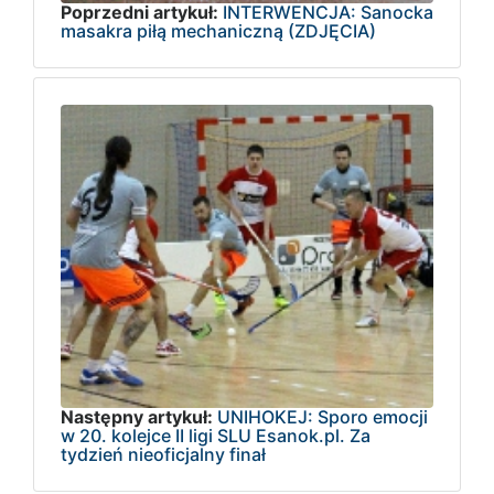
Poprzedni artykuł:
INTERWENCJA: Sanocka
masakra piłą mechaniczną (ZDJĘCIA)
Następny artykuł:
UNIHOKEJ: Sporo emocji
w 20. kolejce II ligi SLU Esanok.pl. Za
tydzień nieoficjalny finał