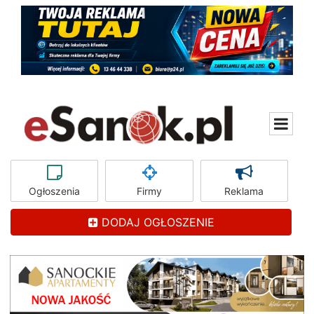
Ogłoszenia
Firmy
Reklama
DODAJ OGŁOSZENIE