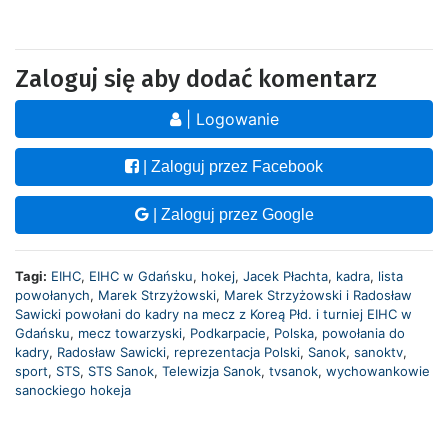
Zaloguj się aby dodać komentarz
| Logowanie
| Zaloguj przez Facebook
| Zaloguj przez Google
Tagi:
EIHC
,
EIHC w Gdańsku
,
hokej
,
Jacek Płachta
,
kadra
,
lista
powołanych
,
Marek Strzyżowski
,
Marek Strzyżowski i Radosław
Sawicki powołani do kadry na mecz z Koreą Płd. i turniej EIHC w
Gdańsku
,
mecz towarzyski
,
Podkarpacie
,
Polska
,
powołania do
kadry
,
Radosław Sawicki
,
reprezentacja Polski
,
Sanok
,
sanoktv
,
sport
,
STS
,
STS Sanok
,
Telewizja Sanok
,
tvsanok
,
wychowankowie
sanockiego hokeja