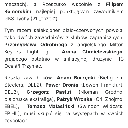
meczach), a Rzeszutko wspólnie z
Filipem
Komorskim
najlepiej punktującym zawodnikiem
GKS Tychy (21 „oczek”).
Tym razem selekcjoner biało-czerwonych powołał
tylko dwóch zawodników z klubów zagranicznych:
Przemysława Odrobnego
z angielskiego Milton
Keynes Lightning i
Arona Chmielewskiego
,
grającego ostatnio w afiliacyjnej drużynie HC
Oceláři Trzyniec.
Reszta zawodników:
Adam Borzęcki
(Bietigheim
Steelers, DEL2),
Paweł Dronia
(Löwen Frankfurt,
DEL2),
Grzegorz Pasiut
(Nioman Grodno,
białoruska ekstraliga),
Patryk Wronka
(Orli Znojmo,
EBEL), i
Tomasz Malasiński
(Swindon Wildcats,
EPIHL), musi skupić się na występach w swoich
zespołach.