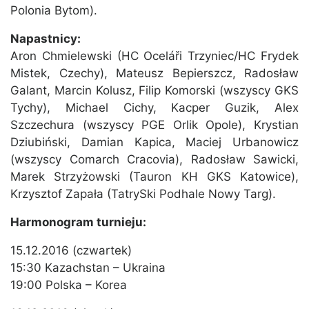
Polonia Bytom).
Napastnicy:
Aron Chmielewski (HC Oceláři Trzyniec/HC Frydek
Mistek, Czechy), Mateusz Bepierszcz, Radosław
Galant, Marcin Kolusz, Filip Komorski (wszyscy GKS
Tychy), Michael Cichy, Kacper Guzik, Alex
Szczechura (wszyscy PGE Orlik Opole), Krystian
Dziubiński, Damian Kapica, Maciej Urbanowicz
(wszyscy Comarch Cracovia), Radosław Sawicki,
Marek Strzyżowski (Tauron KH GKS Katowice),
Krzysztof Zapała (TatrySki Podhale Nowy Targ).
Harmonogram turnieju:
15.12.2016 (czwartek)
15:30 Kazachstan – Ukraina
19:00 Polska – Korea