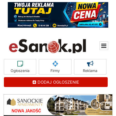
Ogłoszenia
Firmy
Reklama
DODAJ OGŁOSZENIE