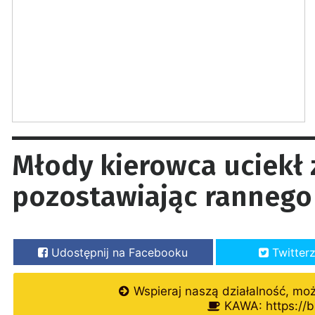
Młody kierowca uciekł 
pozostawiając rannego 
Udostępnij na Facebooku
Twitter
Wspieraj naszą działalność, mo
KAWA: https://b