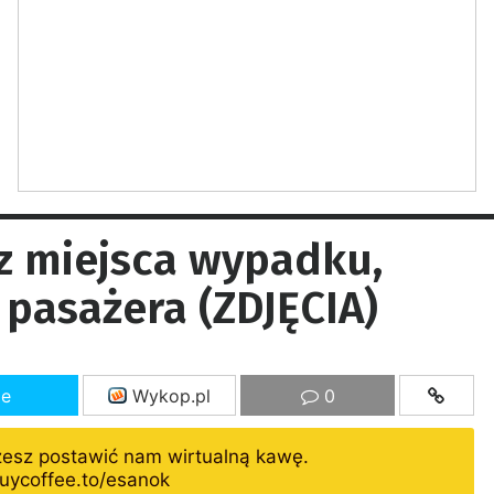
z miejsca wypadku,
pasażera (ZDJĘCIA)
ze
Wykop.pl
0
żesz postawić nam wirtualną kawę.
uycoffee.to/esanok