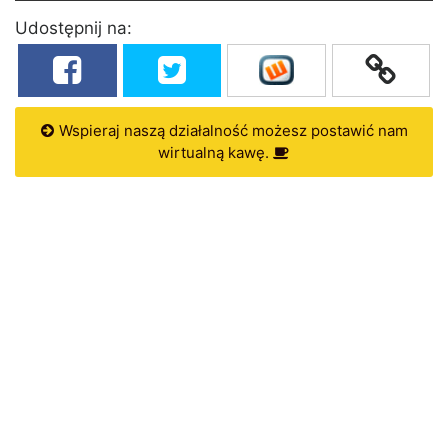
Udostępnij na:
Wspieraj naszą działalność możesz postawić nam
wirtualną kawę.