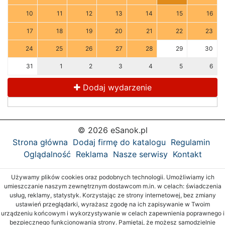
10
11
12
13
14
15
16
17
18
19
20
21
22
23
24
25
26
27
28
29
30
31
1
2
3
4
5
6
Dodaj wydarzenie
© 2026 eSanok.pl
Strona główna
Dodaj firmę do katalogu
Regulamin
Oglądalność
Reklama
Nasze serwisy
Kontakt
Używamy plików cookies oraz podobnych technologii. Umożliwiamy ich
umieszczanie naszym zewnętrznym dostawcom m.in. w celach: świadczenia
usług, reklamy, statystyk. Korzystając ze strony internetowej, bez zmiany
ustawień przeglądarki, wyrażasz zgodę na ich zapisywanie w Twoim
urządzeniu końcowym i wykorzystywanie w celach zapewnienia poprawnego i
bezpiecznego funkcjonowania strony. Pamiętaj, że możesz samodzielnie