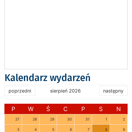
Kalendarz wydarzeń
poprzedni
sierpień 2026
następny
P
W
Ś
C
P
S
N
27
28
29
30
31
1
2
3
4
5
6
7
8
9