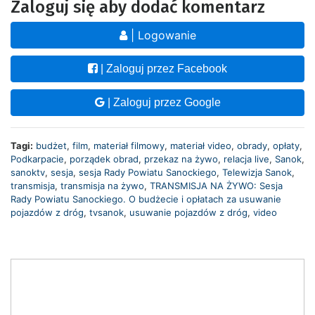
Zaloguj się aby dodać komentarz
| Logowanie
| Zaloguj przez Facebook
| Zaloguj przez Google
Tagi:
budżet
,
film
,
materiał filmowy
,
materiał video
,
obrady
,
opłaty
,
Podkarpacie
,
porządek obrad
,
przekaz na żywo
,
relacja live
,
Sanok
,
sanoktv
,
sesja
,
sesja Rady Powiatu Sanockiego
,
Telewizja Sanok
,
transmisja
,
transmisja na żywo
,
TRANSMISJA NA ŻYWO: Sesja
Rady Powiatu Sanockiego. O budżecie i opłatach za usuwanie
pojazdów z dróg
,
tvsanok
,
usuwanie pojazdów z dróg
,
video