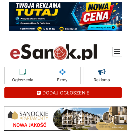
Ogłoszenia
Firmy
Reklama
DODAJ OGŁOSZENIE