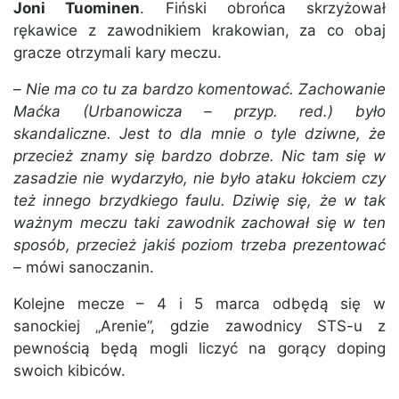
Joni Tuominen
. Fiński obrońca skrzyżował
rękawice z zawodnikiem krakowian, za co obaj
gracze otrzymali kary meczu.
–
Nie ma co tu za bardzo komentować. Zachowanie
Maćka (Urbanowicza – przyp. red.) było
skandaliczne. Jest to dla mnie o tyle dziwne, że
przecież znamy się bardzo dobrze. Nic tam się w
zasadzie nie wydarzyło, nie było ataku łokciem czy
też innego brzydkiego faulu. Dziwię się, że w tak
ważnym meczu taki zawodnik zachował się w ten
sposób, przecież jakiś poziom trzeba prezentować
– mówi sanoczanin.
Kolejne mecze – 4 i 5 marca odbędą się w
sanockiej „Arenie”, gdzie zawodnicy STS-u z
pewnością będą mogli liczyć na gorący doping
swoich kibiców.