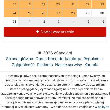
17
18
19
20
21
22
23
24
25
26
27
28
29
30
31
1
2
3
4
5
6
Dodaj wydarzenie
© 2026 eSanok.pl
Strona główna
Dodaj firmę do katalogu
Regulamin
Oglądalność
Reklama
Nasze serwisy
Kontakt
Używamy plików cookies oraz podobnych technologii. Umożliwiamy ich
umieszczanie naszym zewnętrznym dostawcom m.in. w celach: świadczenia
usług, reklamy, statystyk. Korzystając ze strony internetowej, bez zmiany
ustawień przeglądarki, wyrażasz zgodę na ich zapisywanie w Twoim
urządzeniu końcowym i wykorzystywanie w celach zapewnienia poprawnego i
bezpiecznego funkcjonowania strony. Pamiętaj, że możesz samodzielnie
zarządzać plikami cookies, zmieniając ustawienia przeglądarki. Więcej
informacji o tym jak przetwarzamy Twoje dane osobowe znajdziesz w
polityce