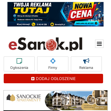
Ogłoszenia
Firmy
Reklama
DODAJ OGŁOSZENIE