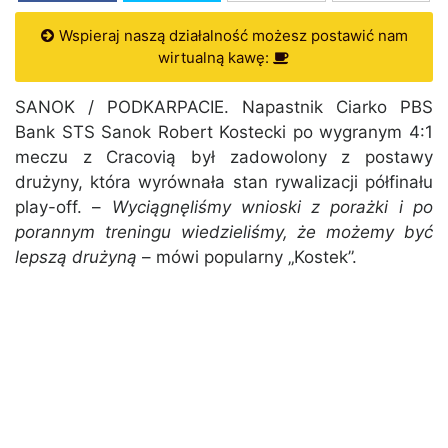
Wspieraj naszą działalność możesz postawić nam
wirtualną kawę:
SANOK / PODKARPACIE. Napastnik Ciarko PBS
Bank STS Sanok Robert Kostecki po wygranym 4:1
meczu z Cracovią był zadowolony z postawy
drużyny, która wyrównała stan rywalizacji półfinału
play-off. –
Wyciągnęliśmy wnioski z porażki i po
porannym treningu wiedzieliśmy, że możemy być
lepszą drużyną
– mówi popularny „Kostek”.