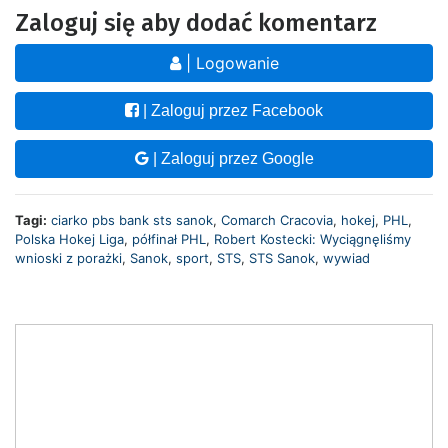
Zaloguj się aby dodać komentarz
| Logowanie
| Zaloguj przez Facebook
| Zaloguj przez Google
Tagi:
ciarko pbs bank sts sanok
,
Comarch Cracovia
,
hokej
,
PHL
,
Polska Hokej Liga
,
półfinał PHL
,
Robert Kostecki: Wyciągnęliśmy
wnioski z porażki
,
Sanok
,
sport
,
STS
,
STS Sanok
,
wywiad