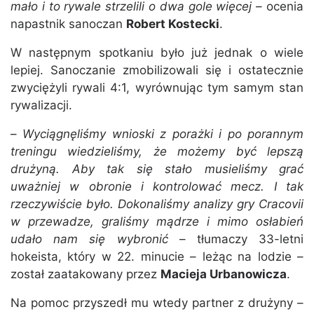
mało i to rywale strzelili o dwa gole więcej
– ocenia
napastnik sanoczan
Robert Kostecki
.
W następnym spotkaniu było już jednak o wiele
lepiej. Sanoczanie zmobilizowali się i ostatecznie
zwyciężyli rywali 4:1, wyrównując tym samym stan
rywalizacji.
–
Wyciągnęliśmy wnioski z porażki i po porannym
treningu wiedzieliśmy, że możemy być lepszą
drużyną. Aby tak się stało musieliśmy grać
uważniej w obronie i kontrolować mecz. I tak
rzeczywiście było. Dokonaliśmy analizy gry Cracovii
w przewadze, graliśmy mądrze i mimo osłabień
udało nam się wybronić
– tłumaczy 33-letni
hokeista, który w 22. minucie – leżąc na lodzie –
został zaatakowany przez
Macieja Urbanowicza
.
Na pomoc przyszedł mu wtedy partner z drużyny –