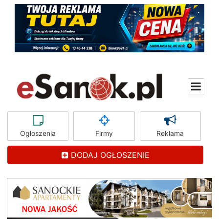
Ogłoszenia
Firmy
Reklama
DODAJ OGŁOSZENIE