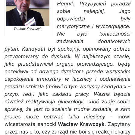
Henryk Przybycień poradził
sobie najlepiej. Jego
odpowiedzi były
merytoryczne i wyczerpujące.
Wacław Krawczyk
Nie było konieczności
zadawania dodatkowych
pytań. Kandydat był spokojny, opanowany dobrze
przygotowany do dyskusji. W najbliższym czasie,
jako przedstawiciel organu prowadzącego, będę
oczekiwał od nowego dyrektora przede wszystkim
uspokojenia atmosfery w lecznicy i podniesienia
prestiżu szpitala (mówili o tym wszyscy kandydaci –
przyp. red.) jako zakładu pracy. Ważna będzie
również reaktywacja ginekologii, choć zdaję sobie
sprawę, że jest to szalenie trudne zadanie, a sam
proces może potrwać kilka miesięcy
– mówi
wicestarosta sanocki
Wacław Krawczyk
. Zapytany
przez nas o to, czy zarząd nie boi się reakcji lekarzy