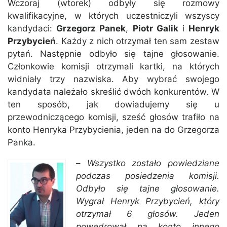
Wczoraj (wtorek) odbyły się rozmowy
kwalifikacyjne, w których uczestniczyli wszyscy
kandydaci:
Grzegorz Panek
,
Piotr Galik
i
Henryk
Przybycień
. Każdy z nich otrzymał ten sam zestaw
pytań. Następnie odbyło się tajne głosowanie.
Członkowie komisji otrzymali kartki, na których
widniały trzy nazwiska. Aby wybrać swojego
kandydata należało skreślić dwóch konkurentów. W
ten sposób, jak dowiadujemy się u
przewodniczącego komisji, sześć głosów trafiło na
konto Henryka Przybycienia, jeden na do Grzegorza
Panka.
–
Wszystko zostało powiedziane
podczas posiedzenia komisji.
Odbyło się tajne głosowanie.
Wygrał Henryk Przybycień, który
otrzymał 6 głosów. Jeden
powędrował na konto innego