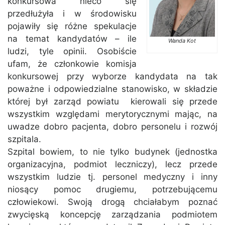
konkursowa nieco się
przedłużyła i w środowisku
pojawiły się różne spekulacje
na temat kandydatów – ile
Wanda Kot
ludzi, tyle opinii. Osobiście
ufam, że członkowie komisja
konkursowej przy wyborze kandydata na tak
poważne i odpowiedzialne stanowisko, w składzie
której był zarząd powiatu kierowali się przede
wszystkim względami merytorycznymi mając, na
uwadze dobro pacjenta, dobro personelu i rozwój
szpitala.
Szpital bowiem, to nie tylko budynek (jednostka
organizacyjna, podmiot leczniczy), lecz przede
wszystkim ludzie tj. personel medyczny i inny
niosący pomoc drugiemu, potrzebującemu
człowiekowi. Swoją drogą chciałabym poznać
zwycięską koncepcję zarządzania podmiotem