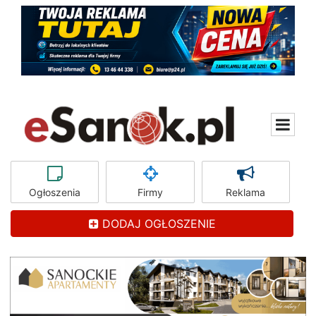
Ogłoszenia
Firmy
Reklama
DODAJ OGŁOSZENIE