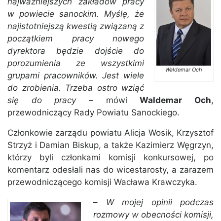
najważniejszych zakładów pracy
w powiecie sanockim. Myślę, że
najistotniejszą kwestią związaną z
początkiem pracy nowego
dyrektora będzie dojście do
porozumienia ze wszystkimi
Waldemar Och
grupami pracowników. Jest wiele
do zrobienia. Trzeba ostro wziąć
się do pracy
– mówi
Waldemar Och
,
przewodniczący Rady Powiatu Sanockiego.
Członkowie zarządu powiatu Alicja Wosik, Krzysztof
Strzyż i Damian Biskup, a także Kazimierz Węgrzyn,
którzy byli członkami komisji konkursowej, po
komentarz odesłali nas do wicestarosty, a zarazem
przewodniczącego komisji Wacława Krawczyka.
–
W mojej opinii podczas
rozmowy w obecności komisji,