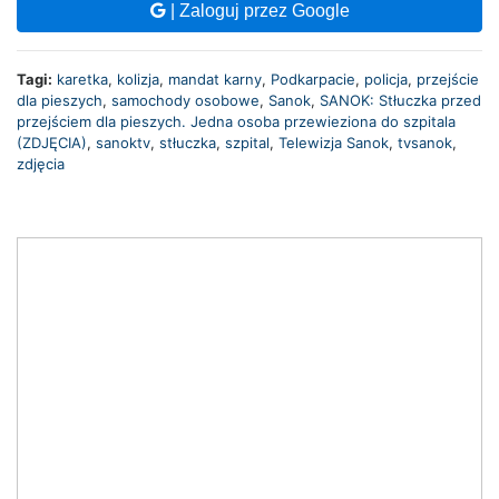
| Zaloguj przez Google
Tagi:
karetka
,
kolizja
,
mandat karny
,
Podkarpacie
,
policja
,
przejście
dla pieszych
,
samochody osobowe
,
Sanok
,
SANOK: Stłuczka przed
przejściem dla pieszych. Jedna osoba przewieziona do szpitala
(ZDJĘCIA)
,
sanoktv
,
stłuczka
,
szpital
,
Telewizja Sanok
,
tvsanok
,
zdjęcia