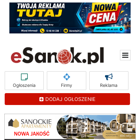
Ogłoszenia
Firmy
Reklama
DODAJ OGŁOSZENIE