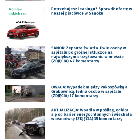
Potrzebujesz leasingu? Sprawdź ofertę w
naszej placówce w Sanoku
SANOK: Zepsute światła. Dwie osoby w
szpitalu po groźnej stłuczce na
największym skrzyżowaniu w mieście
(ZDJĘCIA) 47 komentarzy
UWAGA: Wypadek między Pakoszówką a
Grabownicą. Jedna osoba w szpitalu
(ZDJĘCIA) 17 komentarzy
AKTUALIZACJA: Wpadła w poślizg, odbiła
się od barier energochłonnych i wjechała
w osobówkę (ZDJĘCIA) 35 komentarzy