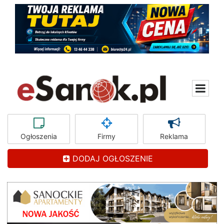
Ogłoszenia
Firmy
Reklama
DODAJ OGŁOSZENIE