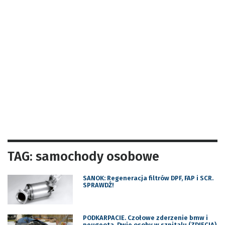
TAG: samochody osobowe
SANOK: Regeneracja filtrów DPF, FAP i SCR.
SPRAWDŹ!
PODKARPACIE. Czołowe zderzenie bmw i
peugeota. Dwie osoby w szpitalu (ZDJĘCIA)