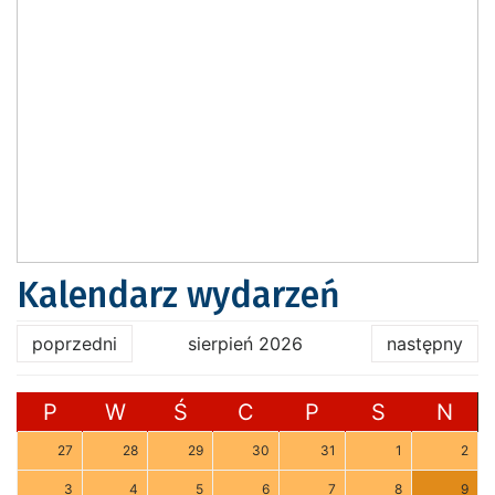
Kalendarz wydarzeń
poprzedni
sierpień 2026
następny
P
W
Ś
C
P
S
N
27
28
29
30
31
1
2
3
4
5
6
7
8
9