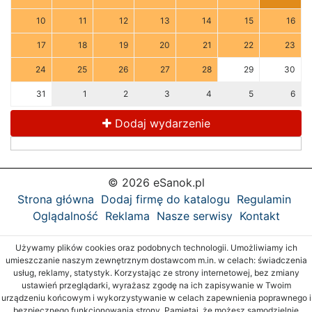
10
11
12
13
14
15
16
17
18
19
20
21
22
23
24
25
26
27
28
29
30
31
1
2
3
4
5
6
Dodaj wydarzenie
© 2026 eSanok.pl
Strona główna
Dodaj firmę do katalogu
Regulamin
Oglądalność
Reklama
Nasze serwisy
Kontakt
Używamy plików cookies oraz podobnych technologii. Umożliwiamy ich
umieszczanie naszym zewnętrznym dostawcom m.in. w celach: świadczenia
usług, reklamy, statystyk. Korzystając ze strony internetowej, bez zmiany
ustawień przeglądarki, wyrażasz zgodę na ich zapisywanie w Twoim
urządzeniu końcowym i wykorzystywanie w celach zapewnienia poprawnego i
bezpiecznego funkcjonowania strony. Pamiętaj, że możesz samodzielnie