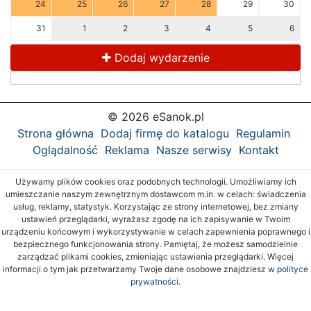
24
25
26
27
28
29
30
31
1
2
3
4
5
6
Dodaj wydarzenie
© 2026 eSanok.pl
Strona główna
Dodaj firmę do katalogu
Regulamin
Oglądalność
Reklama
Nasze serwisy
Kontakt
Używamy plików cookies oraz podobnych technologii. Umożliwiamy ich
umieszczanie naszym zewnętrznym dostawcom m.in. w celach: świadczenia
usług, reklamy, statystyk. Korzystając ze strony internetowej, bez zmiany
ustawień przeglądarki, wyrażasz zgodę na ich zapisywanie w Twoim
urządzeniu końcowym i wykorzystywanie w celach zapewnienia poprawnego i
bezpiecznego funkcjonowania strony. Pamiętaj, że możesz samodzielnie
zarządzać plikami cookies, zmieniając ustawienia przeglądarki. Więcej
informacji o tym jak przetwarzamy Twoje dane osobowe znajdziesz w
polityce
prywatności.