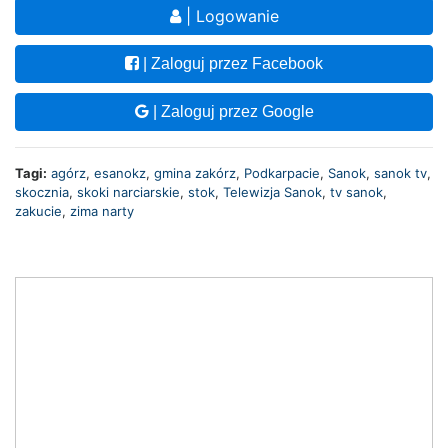
| Logowanie
| Zaloguj przez Facebook
| Zaloguj przez Google
Tagi:
agórz
,
esanokz
,
gmina zakórz
,
Podkarpacie
,
Sanok
,
sanok tv
,
skocznia
,
skoki narciarskie
,
stok
,
Telewizja Sanok
,
tv sanok
,
zakucie
,
zima narty