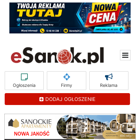
Ogłoszenia
Firmy
Reklama
DODAJ OGŁOSZENIE