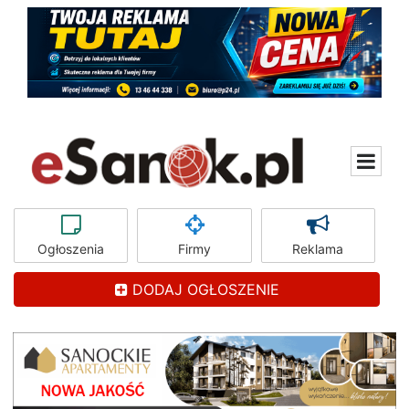
Ogłoszenia
Firmy
Reklama
DODAJ OGŁOSZENIE