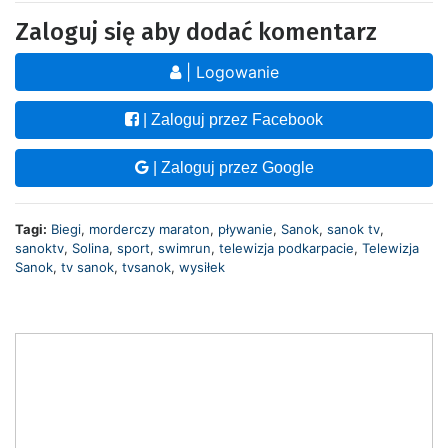
Zaloguj się aby dodać komentarz
| Logowanie
| Zaloguj przez Facebook
| Zaloguj przez Google
Tagi:
Biegi
,
morderczy maraton
,
pływanie
,
Sanok
,
sanok tv
,
sanoktv
,
Solina
,
sport
,
swimrun
,
telewizja podkarpacie
,
Telewizja
Sanok
,
tv sanok
,
tvsanok
,
wysiłek