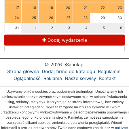
17
18
19
20
21
22
23
24
25
26
27
28
29
30
31
1
2
3
4
5
6
Dodaj wydarzenie
© 2026 eSanok.pl
Strona główna
Dodaj firmę do katalogu
Regulamin
Oglądalność
Reklama
Nasze serwisy
Kontakt
Używamy plików cookies oraz podobnych technologii. Umożliwiamy ich
umieszczanie naszym zewnętrznym dostawcom m.in. w celach: świadczenia
usług, reklamy, statystyk. Korzystając ze strony internetowej, bez zmiany
ustawień przeglądarki, wyrażasz zgodę na ich zapisywanie w Twoim
urządzeniu końcowym i wykorzystywanie w celach zapewnienia poprawnego i
bezpiecznego funkcjonowania strony. Pamiętaj, że możesz samodzielnie
zarządzać plikami cookies, zmieniając ustawienia przeglądarki. Więcej
informacji o tym jak przetwarzamy Twoje dane osobowe znajdziesz w
polityce