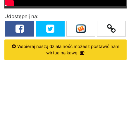
Udostępnij na:
Wspieraj naszą działalność możesz postawić nam
wirtualną kawę.