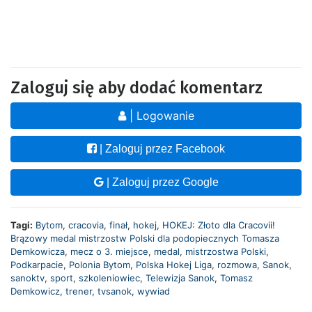
Zaloguj się aby dodać komentarz
| Logowanie
| Zaloguj przez Facebook
| Zaloguj przez Google
Tagi:
Bytom
,
cracovia
,
finał
,
hokej
,
HOKEJ: Złoto dla Cracovii!
Brązowy medal mistrzostw Polski dla podopiecznych Tomasza
Demkowicza
,
mecz o 3. miejsce
,
medal
,
mistrzostwa Polski
,
Podkarpacie
,
Polonia Bytom
,
Polska Hokej Liga
,
rozmowa
,
Sanok
,
sanoktv
,
sport
,
szkoleniowiec
,
Telewizja Sanok
,
Tomasz
Demkowicz
,
trener
,
tvsanok
,
wywiad