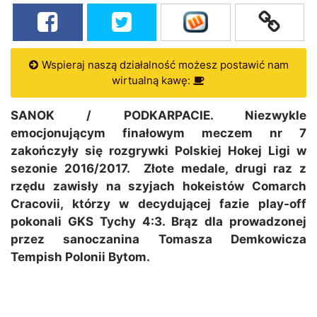
Wspieraj naszą działalność możesz postawić nam
wirtualną kawę:
SANOK / PODKARPACIE. Niezwykle
emocjonującym finałowym meczem nr 7
zakończyły się rozgrywki Polskiej Hokej Ligi w
sezonie 2016/2017. Złote medale, drugi raz z
rzędu zawisły na szyjach hokeistów Comarch
Cracovii, którzy w decydującej fazie play-off
pokonali GKS Tychy 4:3. Brąz dla prowadzonej
przez sanoczanina Tomasza Demkowicza
Tempish Polonii Bytom.