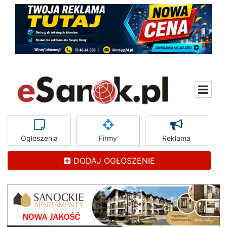
Ogłoszenia
Firmy
Reklama
DODAJ OGŁOSZENIE