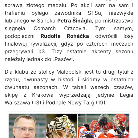
sprawa złotego medalu. Po akcji sam na sam i
trafieniu byłego zawodnika STSu, niezwykle
lubianego w Sanoku
Petra Šinágla
, po mistrzostwo
sięgnęła Comarch Cracovia. Tym samym,
podopieczni
Rudolfa Roháčka
odwrócili losy
finałowej rywalizacji, gdyż po czterech meczach
przegrywali 1:3. Trzy ostatnie akcenty sezonu
należały jednak do „Pasów”.
Dla klubu ze stolicy Małopolski jest to drugi tytuł z
rzędu, dwunasty w historii i siódmy w ostatnich
dwunastu sezonach. W tabeli wszech czasów,
ekipę z Krakowa wyprzedzają jedynie Legia
Warszawa (13) i Podhale Nowy Targ (19).