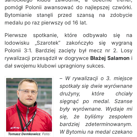
pomógł Polonii awansować do najlepszej czwórki.
Bytomianie stanęli przed szansą na zdobycie
medalu po raz pierwszy od 16 lat.
Pierwsze spotkanie, które odbywało się na
lodowisku „Szarotek” zakończyło się wygraną
Polonii 3:1. Bardziej zacięty był mecz nr 2. Losy
rywalizacji przesądził w dogrywce
Błażej Salamon
i
dał swojemu klubowi upragniony sukces.
–
W rywalizacji o 3. miejsce
spotkały się dwie wyrównane
drużyny, które chciały
sięgnąć po medal. Szanse
były wyrównane. Wydaje mi
się, że byliśmy zespołem
bardziej zdeterminowanym.
W Bytomiu na medal czekano
Tomasz Demkowicz
. Foto: