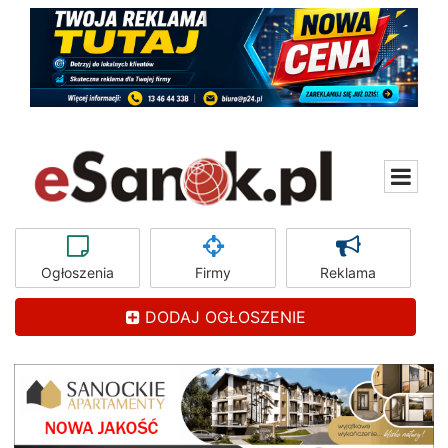
Ogłoszenia
Firmy
Reklama
DODAJ OGŁOSZENIE