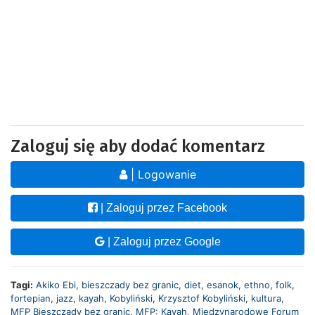
Zaloguj się aby dodać komentarz
| Logowanie
| Zaloguj przez Facebook
| Zaloguj przez Google
Tagi:
Akiko Ebi
,
bieszczady bez granic
,
diet
,
esanok
,
ethno
,
folk
,
fortepian
,
jazz
,
kayah
,
Kobyliński
,
Krzysztof Kobyliński
,
kultura
,
MFP Bieszczady bez granic
,
MFP: Kayah
,
Międzynarodowe Forum