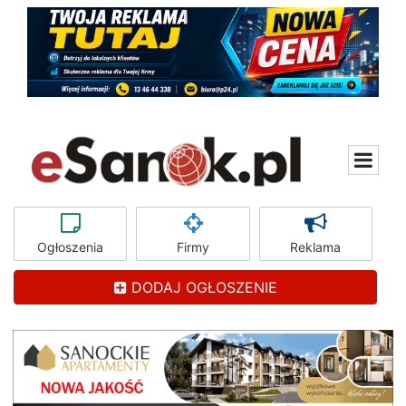
Ogłoszenia
Firmy
Reklama
DODAJ OGŁOSZENIE