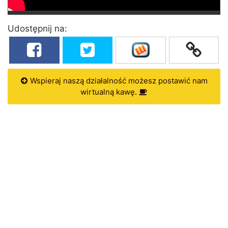
Udostępnij na:
Wspieraj naszą działalność możesz postawić nam
wirtualną kawę.