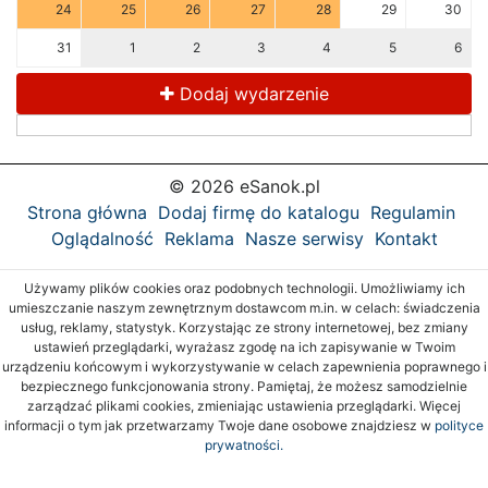
24
25
26
27
28
29
30
31
1
2
3
4
5
6
Dodaj wydarzenie
© 2026 eSanok.pl
Strona główna
Dodaj firmę do katalogu
Regulamin
Oglądalność
Reklama
Nasze serwisy
Kontakt
Używamy plików cookies oraz podobnych technologii. Umożliwiamy ich
umieszczanie naszym zewnętrznym dostawcom m.in. w celach: świadczenia
usług, reklamy, statystyk. Korzystając ze strony internetowej, bez zmiany
ustawień przeglądarki, wyrażasz zgodę na ich zapisywanie w Twoim
urządzeniu końcowym i wykorzystywanie w celach zapewnienia poprawnego i
bezpiecznego funkcjonowania strony. Pamiętaj, że możesz samodzielnie
zarządzać plikami cookies, zmieniając ustawienia przeglądarki. Więcej
informacji o tym jak przetwarzamy Twoje dane osobowe znajdziesz w
polityce
prywatności.