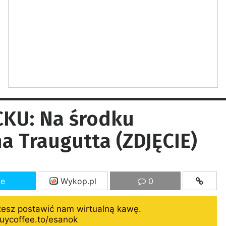
KU: Na środku
na Traugutta (ZDJĘCIE)
ze
Wykop.pl
0
żesz postawić nam wirtualną kawę.
uycoffee.to/esanok