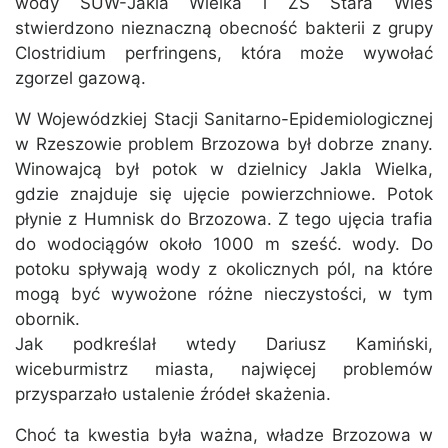
wody SUW-Jakla Wielka i ZS Stara Wieś
stwierdzono nieznaczną obecność bakterii z grupy
Clostridium perfringens, która może wywołać
zgorzel gazową.
W Wojewódzkiej Stacji Sanitarno-Epidemiologicznej
w Rzeszowie problem Brzozowa był dobrze znany.
Winowajcą był potok w dzielnicy Jakla Wielka,
gdzie znajduje się ujęcie powierzchniowe. Potok
płynie z Humnisk do Brzozowa. Z tego ujęcia trafia
do wodociągów około 1000 m sześć. wody. Do
potoku spływają wody z okolicznych pól, na które
mogą być wywożone różne nieczystości, w tym
obornik.
Jak podkreślał wtedy Dariusz Kamiński,
wiceburmistrz miasta, najwięcej problemów
przysparzało ustalenie źródeł skażenia.
Choć ta kwestia była ważna, władze Brzozowa w