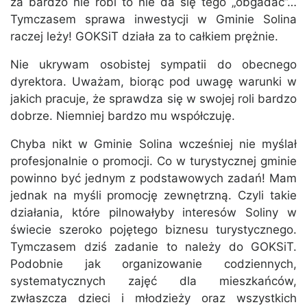
za bardzo nie robi to nie da się tego „obgadać”…
Tymczasem sprawa inwestycji w Gminie Solina
raczej leży! GOKSiT działa za to całkiem prężnie.
Nie ukrywam osobistej sympatii do obecnego
dyrektora. Uważam, biorąc pod uwagę warunki w
jakich pracuje, że sprawdza się w swojej roli bardzo
dobrze. Niemniej bardzo mu współczuję.
Chyba nikt w Gminie Solina wcześniej nie myślał
profesjonalnie o promocji. Co w turystycznej gminie
powinno być jednym z podstawowych zadań! Mam
jednak na myśli promocję zewnętrzną. Czyli takie
działania, które pilnowałyby interesów Soliny w
świecie szeroko pojętego biznesu turystycznego.
Tymczasem dziś zadanie to należy do GOKSiT.
Podobnie jak organizowanie codziennych,
systematycznych zajęć dla mieszkańców,
zwłaszcza dzieci i młodzieży oraz wszystkich