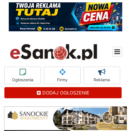
Ogłoszenia
Firmy
Reklama
DODAJ OGŁOSZENIE