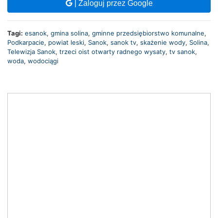
| Zaloguj przez Google
Tagi:
esanok
,
gmina solina
,
gminne przedsiębiorstwo komunalne
,
Podkarpacie
,
powiat leski
,
Sanok
,
sanok tv
,
skażenie wody
,
Solina
,
Telewizja Sanok
,
trzeci oist otwarty radnego wysaty
,
tv sanok
,
woda
,
wodociągi