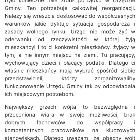
było konieczne. Nie zrobił porządku w Urzędzie
Gminy. Ten potrzebuje całkowitej reorganizacji.
Należy się wreszcie dostosować do współczesnych
warunków jakie dyktuje sytuacja gospodarcza i
zasady wolnego rynku. Urząd nie może żyć w
oderwaniu od rzeczywistości w której żyją
mieszkańcy! I to ci konkretni mieszkańcy, żyjący w
tym, a nie innym miejscu na ziemi. Tu pracujący,
wychowujący dzieci i płacący podatki. Dlatego ci
właśnie mieszkańcy mają wybrać spośród siebie
przedstawicieli, którzy zorganizowaliby
funkcjonowanie Urzędu Gminy tak by odpowiadała
ich miejscowym potrzebom.
Największy grzech wójta to bezwzględna i
przeceniona wiara w swoje możliwości, brak
dobrych fachowców do współpracy i
kompetentnych pracowników na kluczowych
stanowiskach. Dlatego uważam, że obecny wójt