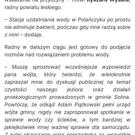
radny powiatu leskiego.
– Stacja uzdatniania wody w Polańczyku po prostu
nie eliminuje bakterii, podczas gdy inne radzą sobie
z nimi
– dodaje.
Radny w dalszym ciągu jest gotowy do podjęcia
rozmów nad rozwiązaniem problemu wody.
–
Muszę sprostować wcześniejsze wypowiedzi
pana wójta, który twierdzi, że wielokrotnie
zapraszał mnie do dyskusji publicznej na temat
czystości naszego jeziora oraz działań
proekologicznych prowadzonych w gminie Solina.
Powtórzę, że odkąd Adam Piątkowski pełni urząd
wójta gminy, nigdy nie zaproponował spotkania w
sprawie wody czy ścieków, a tym bardziej w
jakiejkolwiek innej ważnej sprawie dla samorządu.
Z kolei obarczanie winą poprzednika za wszystkie