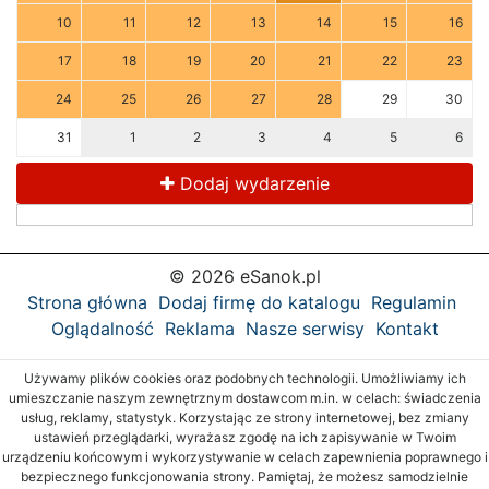
10
11
12
13
14
15
16
17
18
19
20
21
22
23
24
25
26
27
28
29
30
31
1
2
3
4
5
6
Dodaj wydarzenie
© 2026 eSanok.pl
Strona główna
Dodaj firmę do katalogu
Regulamin
Oglądalność
Reklama
Nasze serwisy
Kontakt
Używamy plików cookies oraz podobnych technologii. Umożliwiamy ich
umieszczanie naszym zewnętrznym dostawcom m.in. w celach: świadczenia
usług, reklamy, statystyk. Korzystając ze strony internetowej, bez zmiany
ustawień przeglądarki, wyrażasz zgodę na ich zapisywanie w Twoim
urządzeniu końcowym i wykorzystywanie w celach zapewnienia poprawnego i
bezpiecznego funkcjonowania strony. Pamiętaj, że możesz samodzielnie