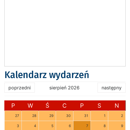
Kalendarz wydarzeń
poprzedni
sierpień 2026
następny
P
W
Ś
C
P
S
N
27
28
29
30
31
1
2
3
4
5
6
7
8
9