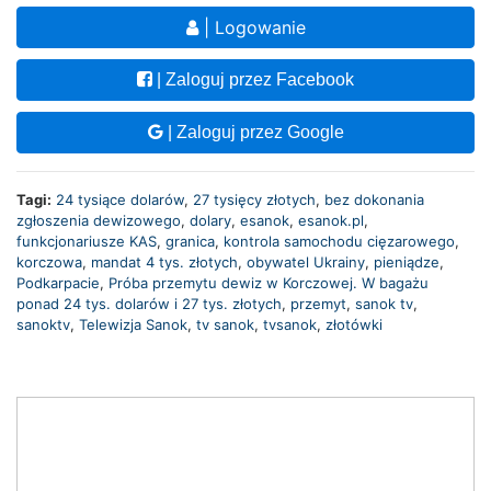
| Logowanie
| Zaloguj przez Facebook
| Zaloguj przez Google
Tagi:
24 tysiące dolarów
,
27 tysięcy złotych
,
bez dokonania
zgłoszenia dewizowego
,
dolary
,
esanok
,
esanok.pl
,
funkcjonariusze KAS
,
granica
,
kontrola samochodu cięzarowego
,
korczowa
,
mandat 4 tys. złotych
,
obywatel Ukrainy
,
pieniądze
,
Podkarpacie
,
Próba przemytu dewiz w Korczowej. W bagażu
ponad 24 tys. dolarów i 27 tys. złotych
,
przemyt
,
sanok tv
,
sanoktv
,
Telewizja Sanok
,
tv sanok
,
tvsanok
,
złotówki