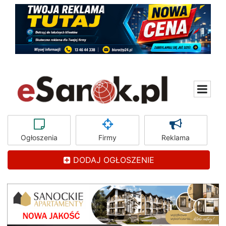
Ogłoszenia
Firmy
Reklama
DODAJ OGŁOSZENIE