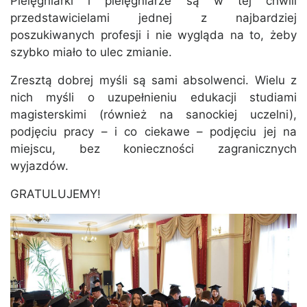
Pielęgniarki i pielęgniarze są w tej chwili
przedstawicielami jednej z najbardziej
poszukiwanych profesji i nie wygląda na to, żeby
szybko miało to ulec zmianie.
Zresztą dobrej myśli są sami absolwenci. Wielu z
nich myśli o uzupełnieniu edukacji studiami
magisterskimi (również na sanockiej uczelni),
podjęciu pracy – i co ciekawe – podjęciu jej na
miejscu, bez konieczności zagranicznych
wyjazdów.
GRATULUJEMY!​