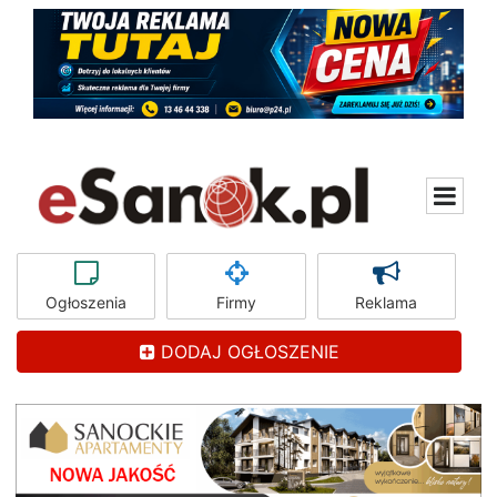
Ogłoszenia
Firmy
Reklama
DODAJ OGŁOSZENIE