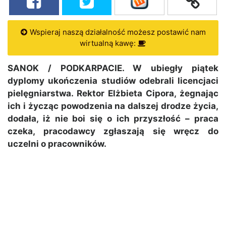
Wspieraj naszą działalność możesz postawić nam
wirtualną kawę:
SANOK / PODKARPACIE. W ubiegły piątek
dyplomy ukończenia studiów odebrali licencjaci
pielęgniarstwa. Rektor Elżbieta Cipora, żegnając
ich i życząc powodzenia na dalszej drodze życia,
dodała, iż nie boi się o ich przyszłość – praca
czeka, pracodawcy zgłaszają się wręcz do
uczelni o pracowników.