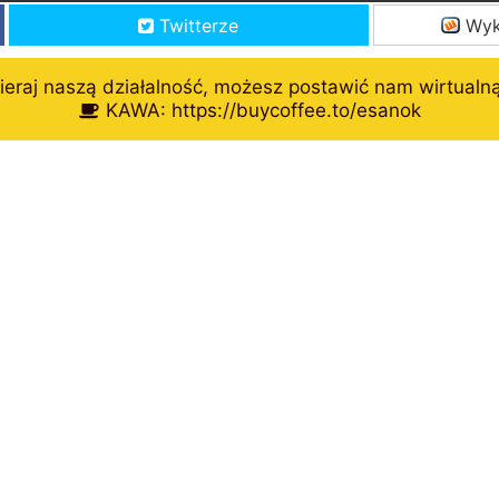
Twitterze
Wyk
eraj naszą działalność, możesz postawić nam wirtualn
KAWA: https://buycoffee.to/esanok