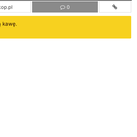
op.pl
0
ą kawę.