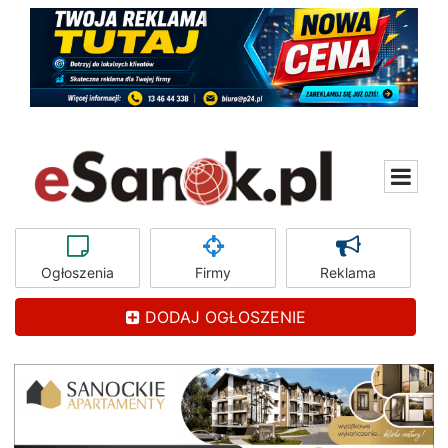
Ogłoszenia
Firmy
Reklama
DODAJ OGŁOSZENIE