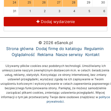
24
25
26
27
28
29
30
31
1
2
3
4
5
6
Dodaj wydarzenie
© 2026 eSanok.pl
Strona główna
Dodaj firmę do katalogu
Regulamin
Oglądalność
Reklama
Nasze serwisy
Kontakt
Używamy plików cookies oraz podobnych technologii. Umożliwiamy ich
umieszczanie naszym zewnętrznym dostawcom m.in. w celach: świadczenia
usług, reklamy, statystyk. Korzystając ze strony internetowej, bez zmiany
ustawień przeglądarki, wyrażasz zgodę na ich zapisywanie w Twoim
urządzeniu końcowym i wykorzystywanie w celach zapewnienia poprawnego i
bezpiecznego funkcjonowania strony. Pamiętaj, że możesz samodzielnie
zarządzać plikami cookies, zmieniając ustawienia przeglądarki. Więcej
informacji o tym jak przetwarzamy Twoje dane osobowe znajdziesz w
polityce
prywatności.