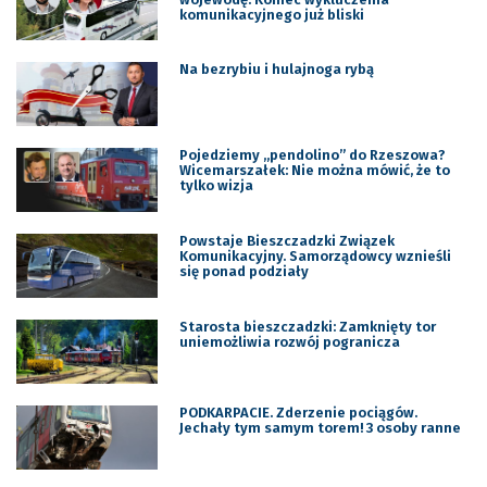
komunikacyjnego już bliski
Na bezrybiu i hulajnoga rybą
Pojedziemy „pendolino” do Rzeszowa?
Wicemarszałek: Nie można mówić, że to
tylko wizja
Powstaje Bieszczadzki Związek
Komunikacyjny. Samorządowcy wznieśli
się ponad podziały
Starosta bieszczadzki: Zamknięty tor
uniemożliwia rozwój pogranicza
PODKARPACIE. Zderzenie pociągów.
Jechały tym samym torem! 3 osoby ranne