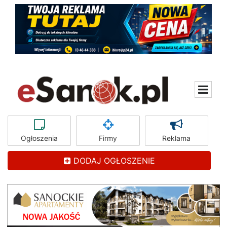
Ogłoszenia
Firmy
Reklama
DODAJ OGŁOSZENIE