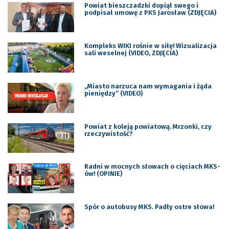
Powiat bieszczadzki dopiął swego i
podpisał umowę z PKS Jarosław (ZDJĘCIA)
Kompleks WIKI rośnie w siłę! Wizualizacja
sali weselnej (VIDEO, ZDJĘCIA)
„Miasto narzuca nam wymagania i żąda
pieniędzy” (VIDEO)
Powiat z koleją powiatową. Mrzonki, czy
rzeczywistość?
Radni w mocnych słowach o cięciach MKS-
ów! (OPINIE)
Spór o autobusy MKS. Padły ostre słowa!