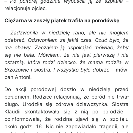
–
Po półtorej godzinie wypuścili ją ze szpitala
–
relacjonuje ojciec.
Ciężarna w zeszły piątek trafiła na porodówkę
–
Zadzwoniła w niedzielę rano, ale nie mogłem
odebrać. Odzwoniłem za jakiś czas. Czuć było, że
ma obawy. Zacząłem ją uspokajać mówiąc, żeby
się nie bała. Mówiłem, że nie jest pierwszą i nie
ostatnią, która rodzi dziecko, że mama rodziła w
Brzozowie i siostra. I wszystko było dobrze
– mówi
pan Antoni.
Do akcji porodowej doszło w niedzielę przed
południem. Rodzice relacjonują, że poród nie trwał
długo. Urodziła się zdrowa dziewczynka. Siostra
Klaudii skontaktowała się z nią po porodzie i
poinformowała, że rodzina zjawi się w szpitalu
około godz. 16. Nic nie zapowiadało tragedii, ale