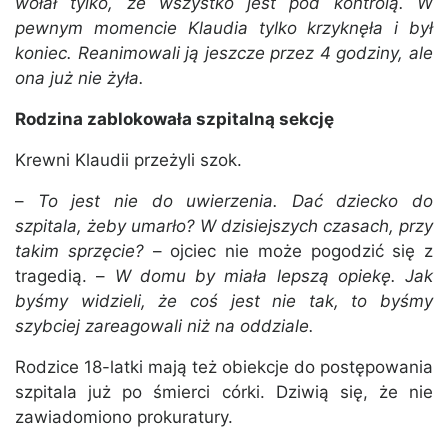
wołał tylko, że wszystko jest pod kontrolą. W
pewnym momencie Klaudia tylko krzyknęła i był
koniec. Reanimowali ją jeszcze przez 4 godziny, ale
ona już nie żyła.
Rodzina zablokowała szpitalną sekcję
Krewni Klaudii przeżyli szok.
–
To jest nie do uwierzenia. Dać dziecko do
szpitala, żeby umarło? W dzisiejszych czasach, przy
takim sprzęcie?
– ojciec nie może pogodzić się z
tragedią. –
W domu by miała lepszą opiekę. Jak
byśmy widzieli, że coś jest nie tak, to byśmy
szybciej zareagowali niż na oddziale.
Rodzice 18-latki mają też obiekcje do postępowania
szpitala już po śmierci córki. Dziwią się, że nie
zawiadomiono prokuratury.