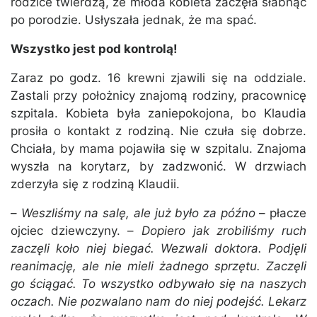
rodzice twierdzą, że młoda kobieta zaczęła słabnąć
po porodzie. Usłyszała jednak, że ma spać.
Wszystko jest pod kontrolą!
Zaraz po godz. 16 krewni zjawili się na oddziale.
Zastali przy położnicy znajomą rodziny, pracownicę
szpitala. Kobieta była zaniepokojona, bo Klaudia
prosiła o kontakt z rodziną. Nie czuła się dobrze.
Chciała, by mama pojawiła się w szpitalu. Znajoma
wyszła na korytarz, by zadzwonić. W drzwiach
zderzyła się z rodziną Klaudii.
–
Weszliśmy na salę, ale już było za późno
– płacze
ojciec dziewczyny. –
Dopiero jak zrobiliśmy ruch
zaczęli koło niej biegać. Wezwali doktora. Podjęli
reanimację, ale nie mieli żadnego sprzętu. Zaczęli
go ściągać. To wszystko odbywało się na naszych
oczach. Nie pozwalano nam do niej podejść. Lekarz