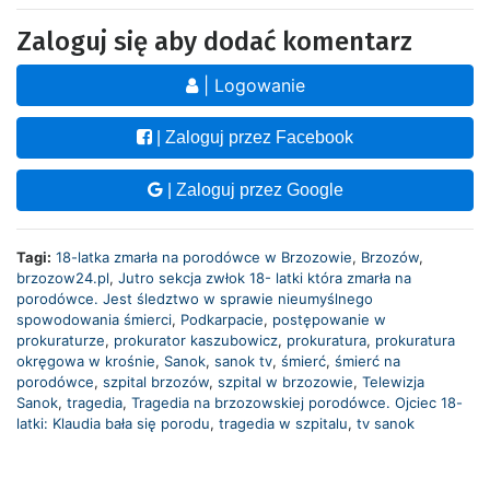
Zaloguj się aby dodać komentarz
| Logowanie
| Zaloguj przez Facebook
| Zaloguj przez Google
Tagi:
18-latka zmarła na porodówce w Brzozowie
,
Brzozów
,
brzozow24.pl
,
Jutro sekcja zwłok 18- latki która zmarła na
porodówce. Jest śledztwo w sprawie nieumyślnego
spowodowania śmierci
,
Podkarpacie
,
postępowanie w
prokuraturze
,
prokurator kaszubowicz
,
prokuratura
,
prokuratura
okręgowa w krośnie
,
Sanok
,
sanok tv
,
śmierć
,
śmierć na
porodówce
,
szpital brzozów
,
szpital w brzozowie
,
Telewizja
Sanok
,
tragedia
,
Tragedia na brzozowskiej porodówce. Ojciec 18-
latki: Klaudia bała się porodu
,
tragedia w szpitalu
,
tv sanok