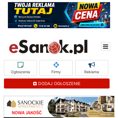
Ogłoszenia
Firmy
Reklama
DODAJ OGŁOSZENIE