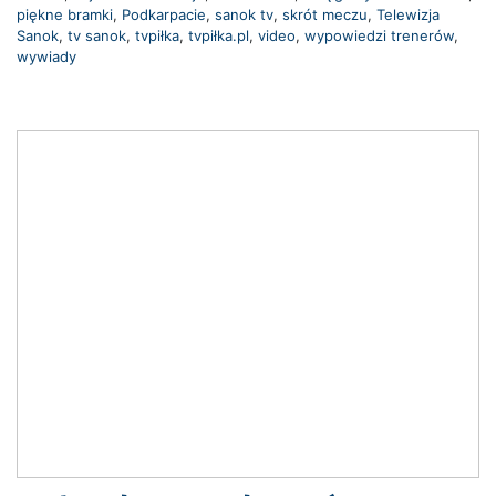
piękne bramki
,
Podkarpacie
,
sanok tv
,
skrót meczu
,
Telewizja
Sanok
,
tv sanok
,
tvpiłka
,
tvpiłka.pl
,
video
,
wypowiedzi trenerów
,
wywiady