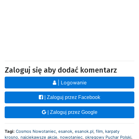
Zaloguj się aby dodać komentarz
| Logowanie
| Zaloguj przez Facebook
| Zaloguj przez Google
Tagi:
Cosmos Nowotaniec
,
esanok
,
esanok.pl
,
film
,
karpaty
krosno
,
najciekawsze akcje
,
nowotaniec
,
okręgowy Puchar Polski
,