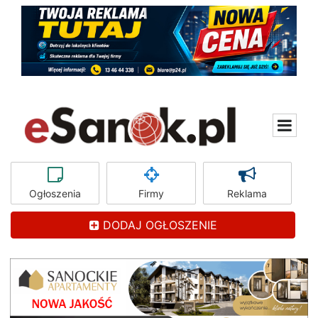
Ogłoszenia
Firmy
Reklama
DODAJ OGŁOSZENIE