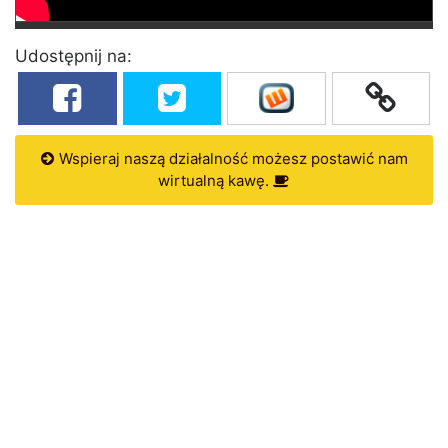
Udostępnij na:
Wspieraj naszą działalność możesz postawić nam
wirtualną kawę.