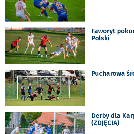
Faworyt poko
Polski
Pucharowa śro
Derby dla Kar
(ZDJĘCIA)