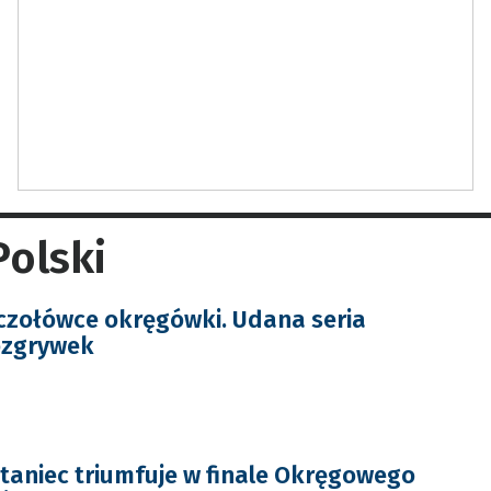
olski
czołówce okręgówki. Udana seria
ozgrywek
aniec triumfuje w finale Okręgowego