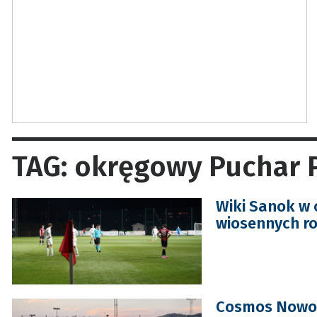
TAG: okręgowy Puchar P
Wiki Sanok w 
wiosennych r
Cosmos Nowot