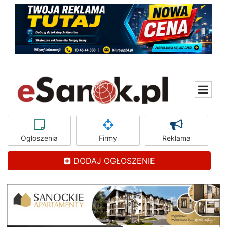
Ogłoszenia
Firmy
Reklama
DODAJ OGŁOSZENIE