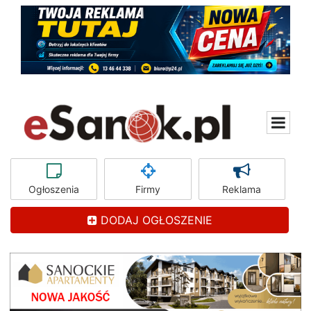
Ogłoszenia
Firmy
Reklama
DODAJ OGŁOSZENIE