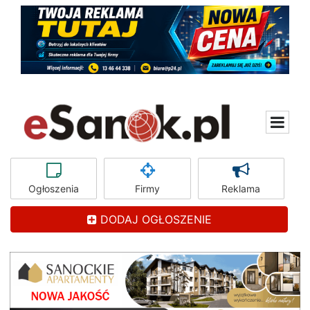
Ogłoszenia
Firmy
Reklama
DODAJ OGŁOSZENIE