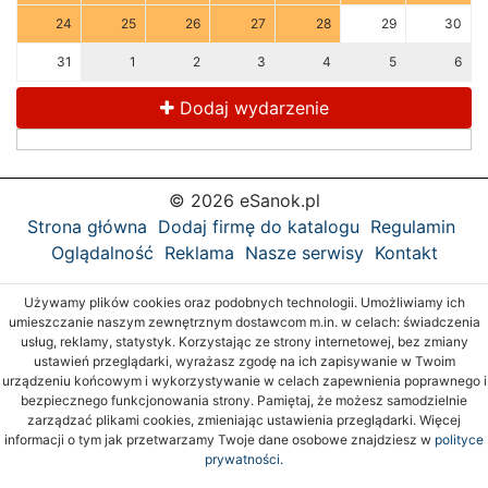
24
25
26
27
28
29
30
31
1
2
3
4
5
6
Dodaj wydarzenie
© 2026 eSanok.pl
Strona główna
Dodaj firmę do katalogu
Regulamin
Oglądalność
Reklama
Nasze serwisy
Kontakt
Używamy plików cookies oraz podobnych technologii. Umożliwiamy ich
umieszczanie naszym zewnętrznym dostawcom m.in. w celach: świadczenia
usług, reklamy, statystyk. Korzystając ze strony internetowej, bez zmiany
ustawień przeglądarki, wyrażasz zgodę na ich zapisywanie w Twoim
urządzeniu końcowym i wykorzystywanie w celach zapewnienia poprawnego i
bezpiecznego funkcjonowania strony. Pamiętaj, że możesz samodzielnie
zarządzać plikami cookies, zmieniając ustawienia przeglądarki. Więcej
informacji o tym jak przetwarzamy Twoje dane osobowe znajdziesz w
polityce
prywatności.