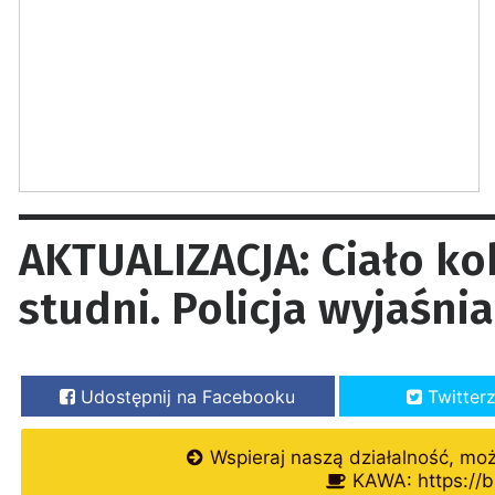
AKTUALIZACJA: Ciało ko
studni. Policja wyjaśni
Udostępnij na Facebooku
Twitter
Wspieraj naszą działalność, mo
KAWA: https://b