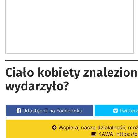
Ciało kobiety znalezion
wydarzyło?
Udostępnij na Facebooku
Twitter
Wspieraj naszą działalność, mo
KAWA: https://b