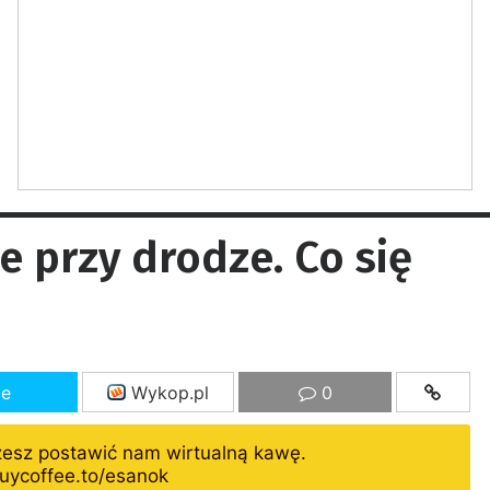
e przy drodze. Co się
ze
Wykop.pl
0
żesz postawić nam wirtualną kawę.
uycoffee.to/esanok