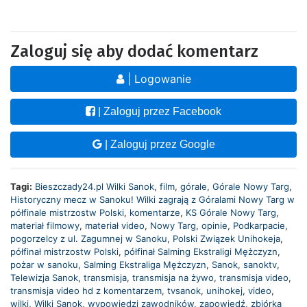
Zaloguj się aby dodać komentarz
| Logowanie
| Zaloguj przez Facebook
| Zaloguj przez Google
Tagi:
Bieszczady24.pl Wilki Sanok
,
film
,
górale
,
Górale Nowy Targ
,
Historyczny mecz w Sanoku! Wilki zagrają z Góralami Nowy Targ w
półfinale mistrzostw Polski
,
komentarze
,
KS Górale Nowy Targ
,
materiał filmowy
,
materiał video
,
Nowy Targ
,
opinie
,
Podkarpacie
,
pogorzelcy z ul. Zagumnej w Sanoku
,
Polski Związek Unihokeja
,
półfinał mistrzostw Polski
,
półfinał Salming Ekstraligi Mężczyzn
,
pożar w sanoku
,
Salming Ekstraliga Mężczyzn
,
Sanok
,
sanoktv
,
Telewizja Sanok
,
transmisja
,
transmisja na żywo
,
transmisja video
,
transmisja video hd z komentarzem
,
tvsanok
,
unihokej
,
video
,
wilki
,
Wilki Sanok
,
wypowiedzi zawodników
,
zapowiedź
,
zbiórka