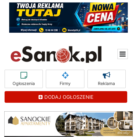
Ogłoszenia
Firmy
Reklama
DODAJ OGŁOSZENIE