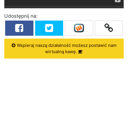
Udostępnij na:
Wspieraj naszą działalność możesz postawić nam
wirtualną kawę.