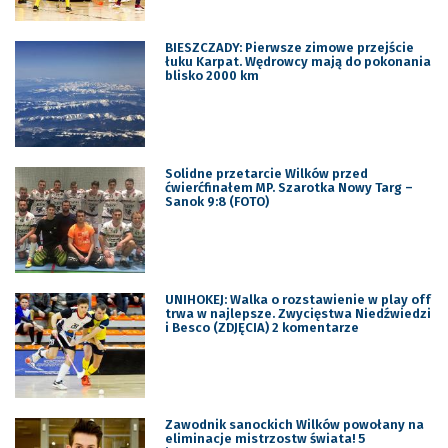
BIESZCZADY: Pierwsze zimowe przejście
łuku Karpat. Wędrowcy mają do pokonania
blisko 2000 km
Solidne przetarcie Wilków przed
ćwierćfinałem MP. Szarotka Nowy Targ –
Sanok 9:8 (FOTO)
UNIHOKEJ: Walka o rozstawienie w play off
trwa w najlepsze. Zwycięstwa Niedźwiedzi
i Besco (ZDJĘCIA) 2 komentarze
Zawodnik sanockich Wilków powołany na
eliminacje mistrzostw świata! 5