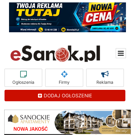
Ogłoszenia
Firmy
Reklama
DODAJ OGŁOSZENIE