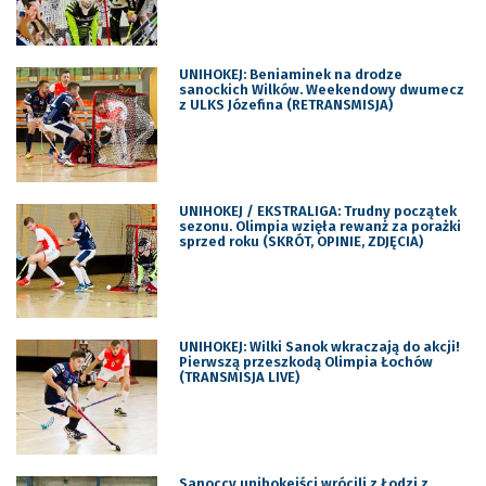
UNIHOKEJ: Beniaminek na drodze
sanockich Wilków. Weekendowy dwumecz
z ULKS Józefina (RETRANSMISJA)
UNIHOKEJ / EKSTRALIGA: Trudny początek
sezonu. Olimpia wzięła rewanż za porażki
sprzed roku (SKRÓT, OPINIE, ZDJĘCIA)
UNIHOKEJ: Wilki Sanok wkraczają do akcji!
Pierwszą przeszkodą Olimpia Łochów
(TRANSMISJA LIVE)
Sanoccy unihokeiści wrócili z Łodzi z