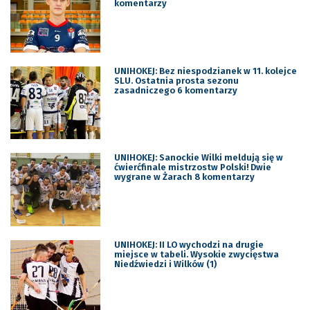
komentarzy
UNIHOKEJ: Bez niespodzianek w 11. kolejce
SLU. Ostatnia prosta sezonu
zasadniczego 6 komentarzy
UNIHOKEJ: Sanockie Wilki meldują się w
ćwierćfinale mistrzostw Polski! Dwie
wygrane w Żarach 8 komentarzy
UNIHOKEJ: II LO wychodzi na drugie
miejsce w tabeli. Wysokie zwycięstwa
Niedźwiedzi i Wilków (1)