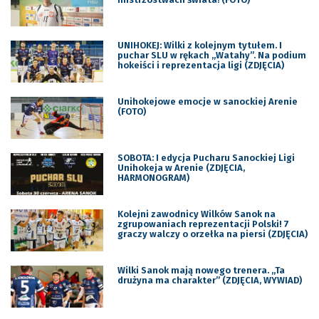
UNIHOKEJ: Wilki z kolejnym tytułem. I
puchar SLU w rękach „Watahy”. Na podium
hokeiści i reprezentacja ligi (ZDJĘCIA)
Unihokejowe emocje w sanockiej Arenie
(FOTO)
SOBOTA: I edycja Pucharu Sanockiej Ligi
Unihokeja w Arenie (ZDJĘCIA,
HARMONOGRAM)
Kolejni zawodnicy Wilków Sanok na
zgrupowaniach reprezentacji Polski! 7
graczy walczy o orzełka na piersi (ZDJĘCIA)
Wilki Sanok mają nowego trenera. „Ta
drużyna ma charakter” (ZDJĘCIA, WYWIAD)