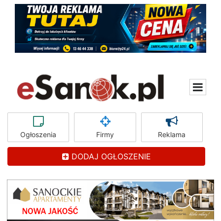
Ogłoszenia
Firmy
Reklama
DODAJ OGŁOSZENIE