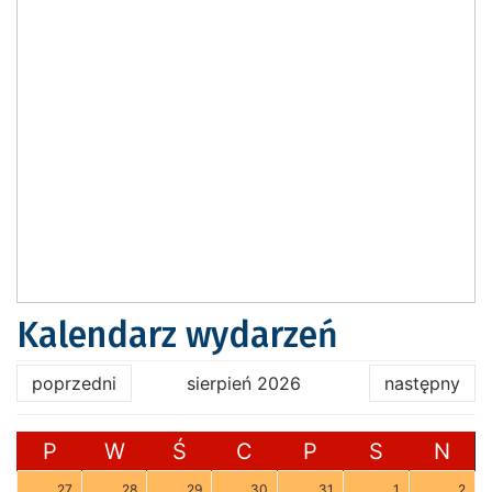
Kalendarz wydarzeń
poprzedni
sierpień 2026
następny
P
W
Ś
C
P
S
N
27
28
29
30
31
1
2