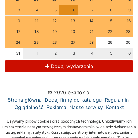
3
4
5
6
7
8
9
10
11
12
13
14
15
16
17
18
19
20
21
22
23
24
25
26
27
28
29
30
31
1
2
3
4
5
6
Dodaj wydarzenie
© 2026 eSanok.pl
Strona główna
Dodaj firmę do katalogu
Regulamin
Oglądalność
Reklama
Nasze serwisy
Kontakt
Używamy plików cookies oraz podobnych technologii. Umożliwiamy ich
umieszczanie naszym zewnętrznym dostawcom m.in. w celach: świadczenia
usług, reklamy, statystyk. Korzystając ze strony internetowej, bez zmiany
ustawień przeglądarki, wyrażasz zgodę na ich zapisywanie w Twoim