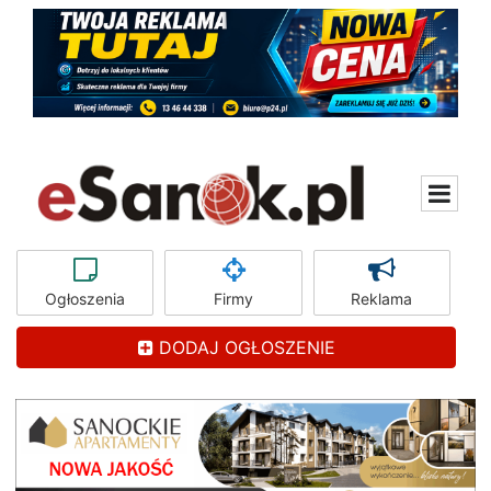
Ogłoszenia
Firmy
Reklama
DODAJ OGŁOSZENIE