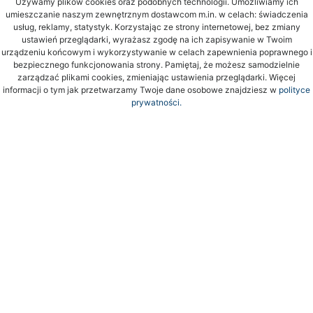
Używamy plików cookies oraz podobnych technologii. Umożliwiamy ich
umieszczanie naszym zewnętrznym dostawcom m.in. w celach: świadczenia
usług, reklamy, statystyk. Korzystając ze strony internetowej, bez zmiany
ustawień przeglądarki, wyrażasz zgodę na ich zapisywanie w Twoim
urządzeniu końcowym i wykorzystywanie w celach zapewnienia poprawnego i
bezpiecznego funkcjonowania strony. Pamiętaj, że możesz samodzielnie
zarządzać plikami cookies, zmieniając ustawienia przeglądarki. Więcej
informacji o tym jak przetwarzamy Twoje dane osobowe znajdziesz w
polityce
prywatności.