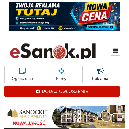
Ogłoszenia
Firmy
Reklama
DODAJ OGŁOSZENIE