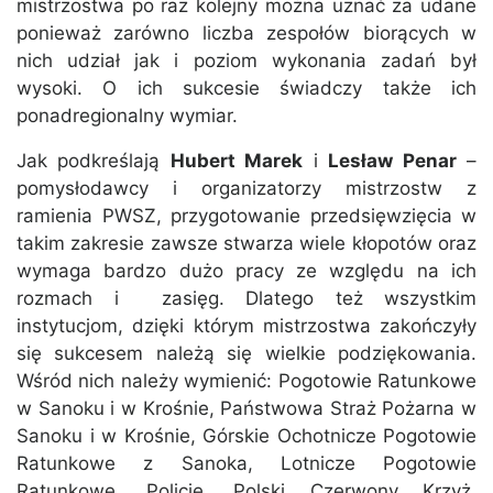
mistrzostwa po raz kolejny można uznać za udane
ponieważ zarówno liczba zespołów biorących w
nich udział jak i poziom wykonania zadań był
wysoki. O ich sukcesie świadczy także ich
ponadregionalny wymiar.
Jak podkreślają
Hubert Marek
i
Lesław Penar
–
pomysłodawcy i organizatorzy mistrzostw z
ramienia PWSZ, przygotowanie przedsięwzięcia w
takim zakresie zawsze stwarza wiele kłopotów oraz
wymaga bardzo dużo pracy ze względu na ich
rozmach i zasięg. Dlatego też wszystkim
instytucjom, dzięki którym mistrzostwa zakończyły
się sukcesem należą się wielkie podziękowania.
Wśród nich należy wymienić: Pogotowie Ratunkowe
w Sanoku i w Krośnie, Państwowa Straż Pożarna w
Sanoku i w Krośnie, Górskie Ochotnicze Pogotowie
Ratunkowe z Sanoka, Lotnicze Pogotowie
Ratunkowe, Policję, Polski Czerwony Krzyż,