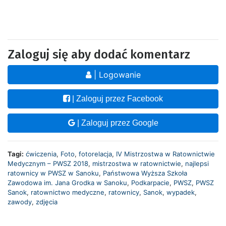
Zaloguj się aby dodać komentarz
| Logowanie
| Zaloguj przez Facebook
| Zaloguj przez Google
Tagi:
ćwiczenia
,
Foto
,
fotorelacja
,
IV Mistrzostwa w Ratownictwie
Medycznym – PWSZ 2018
,
mistrzostwa w ratownictwie
,
najlepsi
ratownicy w PWSZ w Sanoku
,
Państwowa Wyższa Szkoła
Zawodowa im. Jana Grodka w Sanoku
,
Podkarpacie
,
PWSZ
,
PWSZ
Sanok
,
ratownictwo medyczne
,
ratownicy
,
Sanok
,
wypadek
,
zawody
,
zdjęcia