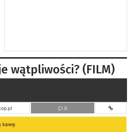
je wątpliwości? (FILM)
op.pl
0
ą kawę.