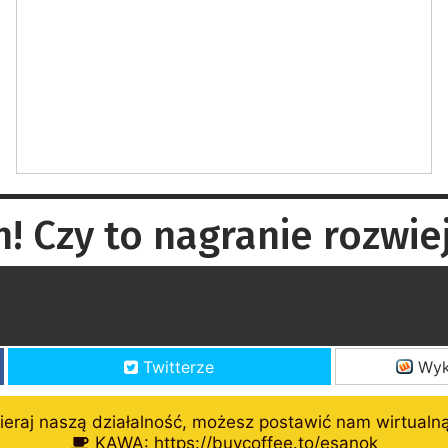
! Czy to nagranie rozwie
Twitterze
Wyk
eraj naszą działalność, możesz postawić nam wirtualn
KAWA: https://buycoffee.to/esanok