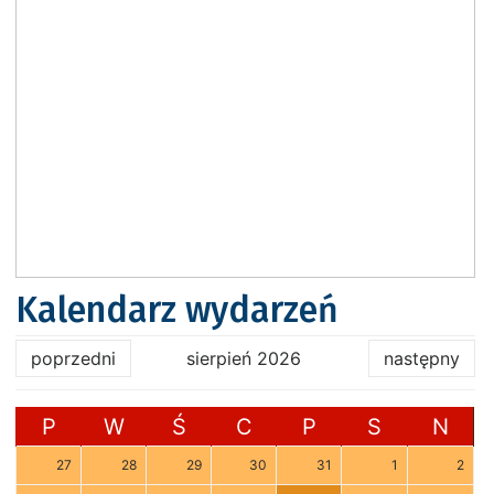
Kalendarz wydarzeń
poprzedni
sierpień 2026
następny
P
W
Ś
C
P
S
N
27
28
29
30
31
1
2