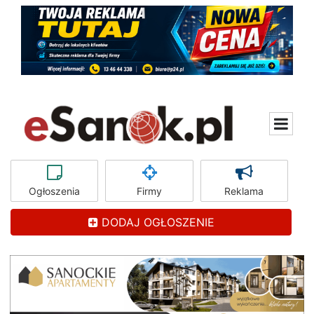
Ogłoszenia
Firmy
Reklama
DODAJ OGŁOSZENIE