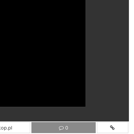
op.pl
0