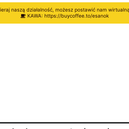
eraj naszą działalność, możesz postawić nam wirtualn
KAWA: https://buycoffee.to/esanok