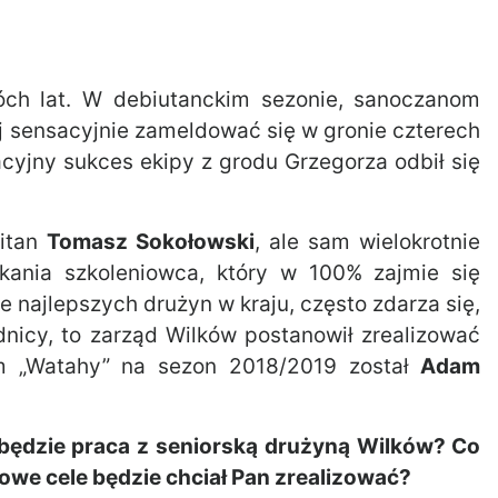
wóch lat. W debiutanckim sezonie, sanoczanom
iej sensacyjnie zameldować się w gronie czterech
acyjny sukces ekipy z grodu Grzegorza odbił się
pitan
Tomasz Sokołowski
, ale sam wielokrotnie
kania szkoleniowca, który w 100% zajmie się
 najlepszych drużyn w kraju, często zdarza się,
dnicy, to zarząd Wilków postanowił zrealizować
em „Watahy” na sezon 2018/2019 został
Adam
 będzie praca z seniorską drużyną Wilków? Co
owe cele będzie chciał Pan zrealizować?