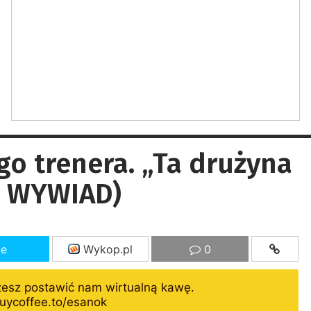
o trenera. „Ta drużyna
, WYWIAD)
ze
Wykop.pl
0
żesz postawić nam wirtualną kawę.
uycoffee.to/esanok