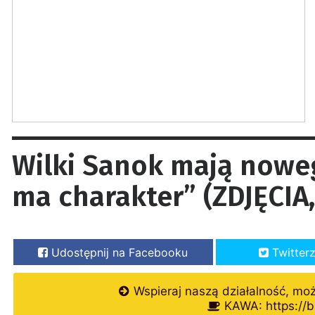
Wilki Sanok mają noweg
ma charakter” (ZDJĘCIA
Udostępnij na Facebooku
Twitter
Wspieraj naszą działalność, mo
KAWA: https://b